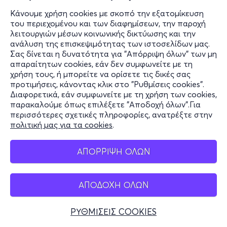
Κάνουμε χρήση cookies με σκοπό την εξατομίκευση
του περιεχομένου και των διαφημίσεων, την παροχή
λειτουργιών μέσων κοινωνικής δικτύωσης και την
Ο ΠΑΤΕΡΑΣ ΜΟΥ 2026
ανάλυση της επισκεψιμότητας των ιστοσελίδων μας.
Μπισκίνη 55, Ζωγράφου 157 71
Σας δίνεται η δυνατότητα για "Απόρριψη όλων" των μη
Θέατρο Στοά - Αθήνα, Αττική
απαραίτητων cookies, εάν δεν συμφωνείτε με τη
χρήση τους, ή μπορείτε να ορίσετε τις δικές σας
προτιμήσεις, κάνοντας κλικ στο "Ρυθμίσεις cookies".
Διαφορετικά, εάν συμφωνείτε με τη χρήση των cookies,
12€
παρακαλούμε όπως επιλέξετε "Αποδοχή όλων".Για
περισσότερες σχετικές πληροφορίες, ανατρέξτε στην
πολιτική μας για τα cookies
.
Εισιτήρια
ΑΠΟΡΡΙΨΗ ΟΛΩΝ
ΑΠΟΔΟΧΗ ΟΛΩΝ
Παρ, 27/11
ΡΥΘΜΙΣΕΙΣ COOKIES
20:30