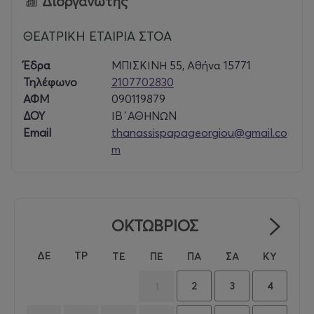
Διοργανωτής
ΘΕΑΤΡΙΚΗ ΕΤΑΙΡΙΑ ΣΤΟΑ
Έδρα
ΜΠΙΣΚΙΝΗ 55, Αθήνα 15771
Τηλέφωνο
2107702830
ΑΦΜ
090119879
ΔΟΥ
ΙΒ΄ΑΘΗΝΩΝ
Email
thanassispapageorgiou@gmail.co
m
ΟΚΤΩΒΡΙΟΣ
ΔΕ
ΤΡ
ΤΕ
ΠΕ
ΠΑ
ΣΑ
ΚΥ
2
3
4
1