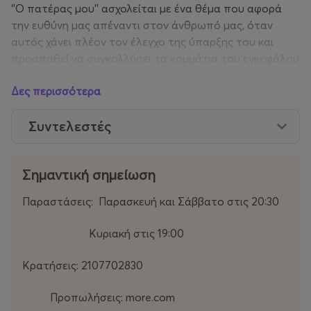
‘’Ο πατέρας μου’’ ασχολείται με ένα θέμα που αφορά
την ευθύνη μας απέναντι στον άνθρωπό μας, όταν
αυτός χάνει πλέον τον έλεγχο της ύπαρξης του και
προσπαθεί να συγκολλήσει τα κομμάτια του εγκεφάλου
του.
Δες περισσότερα
‘’Ο πατέρας μου’’ μας βάζει αντιμέτωπους με τους
αγαπημένους μας όταν αυτοί δεν μπορούν να μας
Συντελεστές
δώσουν αυτό που μας έδιναν όταν μπορούσαν να μας
αγαπήσουν.
Σημαντική σημείωση
Παραστάσεις: Παρασκευή και Σάββατο στις 20:30
Κυριακή στις 19:00
Κρατήσεις: 2107702830
Προπωλήσεις: more.com