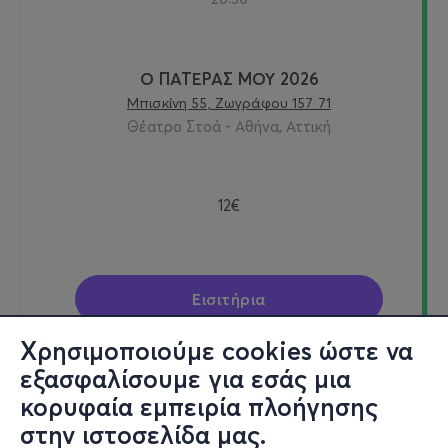
Ο ΠΑΤΕΡΑΣ ΜΟΥ 2026
Μπισκίνη 55, Ζωγράφου 157 71
Θέατρο Στοά - Αθήνα, Αττική
12€
Εισιτήρια
Χρησιμοποιούμε cookies ώστε να
εξασφαλίσουμε για εσάς μια
κορυφαία εμπειρία πλοήγησης
Κυρ, 22/11
στην ιστοσελίδα μας.
19:00