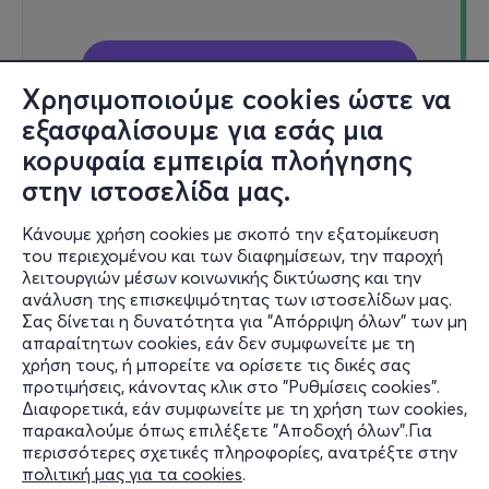
Εισιτήρια
Χρησιμοποιούμε cookies ώστε να
εξασφαλίσουμε για εσάς μια
κορυφαία εμπειρία πλοήγησης
στην ιστοσελίδα μας.
Τρι, 8/9
21:00
Κάνουμε χρήση cookies με σκοπό την εξατομίκευση
του περιεχομένου και των διαφημίσεων, την παροχή
λειτουργιών μέσων κοινωνικής δικτύωσης και την
ανάλυση της επισκεψιμότητας των ιστοσελίδων μας.
Ο ΚΑΤΑ ΦΑΝΤΑΣΙΑΝ ΑΣΘΕΝΗΣ
Σας δίνεται η δυνατότητα για "Απόρριψη όλων" των μη
Δημοτικό θέατρο Ηλιούπολης «Δημήτρης Κιντής» -
απαραίτητων cookies, εάν δεν συμφωνείτε με τη
Ηλιούπολη, Αττική
χρήση τους, ή μπορείτε να ορίσετε τις δικές σας
προτιμήσεις, κάνοντας κλικ στο "Ρυθμίσεις cookies".
Διαφορετικά, εάν συμφωνείτε με τη χρήση των cookies,
παρακαλούμε όπως επιλέξετε "Αποδοχή όλων".Για
από
20€
περισσότερες σχετικές πληροφορίες, ανατρέξτε στην
πολιτική μας για τα cookies
.