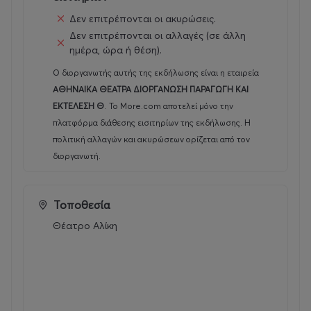
mmarmara@dpgroup.gr
Δεν επιτρέπονται οι ακυρώσεις.
Δεν επιτρέπονται οι αλλαγές (σε άλλη
Τμήμα Επικοινωνίας :
Όλγα Κομνηνού, okomninou@a-
ημέρα, ώρα ή θέση).
th.gr,
Ο διοργανωτής αυτής της εκδήλωσης είναι η εταιρεία
ΑΘΗΝΑΙΚΑ ΘΕΑΤΡΑ ΔΙΟΡΓΑΝΩΣΗ ΠΑΡΑΓΩΓΗ ΚΑΙ
Ιωάννα Ζωζέφα Πέγκου,
ΕΚΤΕΛΕΣΗ Θ
.
Το More.com αποτελεί μόνο την
izpegkou@a-th.gr
πλατφόρμα διάθεσης εισιτηρίων της εκδήλωσης. Η
Διάρκεια παράστασης: 120’
(με διάλειμμα)
πολιτική αλλαγών και ακυρώσεων ορίζεται από τον
διοργανωτή.
Τοποθεσία
Θέατρο Αλίκη
Θέατρο Αλίκη
Αμερικής 4, Αθήνα
Τ.
211 1000 365