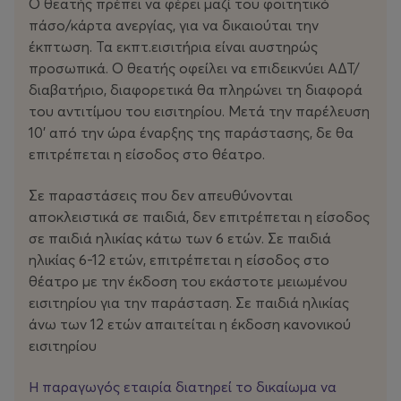
Ο θεατής πρέπει να φέρει μαζί του φοιτητικό
σταθερές και ίσως και πιο εγκληματικές. Δεν ακούγεται
πάσο/κάρτα ανεργίας, για να δικαιούται την
συχνά ο όρος «κρίση συνείδησης». Έμεινε σκέτη η
έκπτωση. Τα εκπτ.εισιτήρια είναι αυστηρώς
«κρίση».
προσωπικά. Ο θεατής οφείλει να επιδεικνύει ΑΔΤ/
διαβατήριο, διαφορετικά θα πληρώνει τη διαφορά
Η ιστορία των 5 ανόητων, κακόμοιρων και
του αντιτίμου του εισιτηρίου. Μετά την παρέλευση
απελπισμένων καθαρμάτων της παράστασης είναι
10’ από την ώρα έναρξης της παράστασης, δε θα
στην εποχή μας μία μπανάλ καθημερινότητα. Η Ρόη, η
επιτρέπεται η είσοδος στο θέατρο.
Βέσκα, ο Παναγιώτης, η Τζένη, ο Χρήστος και η κυρία
Βάσω είναι πλέον πρόσωπα που ανήκουν στη σφαίρα
Σε παραστάσεις που δεν απευθύνονται
του ρεαλισμού, αφού πήδηξαν έξω από τις σελίδες του
αποκλειστικά σε παιδιά, δεν επιτρέπεται η είσοδος
έργου. Είναι κινούμενα εγκλήματα που συναντάμε και
σε παιδιά ηλικίας κάτω των 6 ετών. Σε παιδιά
χαιρετάμε καθημερινά ανυποψίαστοι για το τί μπορεί να
ηλικίας 6-12 ετών, επιτρέπεται η είσοδος στο
κρύβουν «στην κουζίνα τους».
θέατρο με την έκδοση του εκάστοτε μειωμένου
εισιτηρίου για την παράσταση. Σε παιδιά ηλικίας
Και τι κάνουν αυτά τα ανόητα καθάρματα στο θέατρο
άνω των 12 ετών απαιτείται η έκδοση κανονικού
Αλίκη;
εισιτηρίου
Σερβίρουν κάτι υπέροχους «Μπαμπάδες με ρούμι» με
Η παραγωγός εταιρία διατηρεί το δικαίωμα να
λιγουλάκι δηλητήριο και …όποιον πάρει ο χάρος. Τα