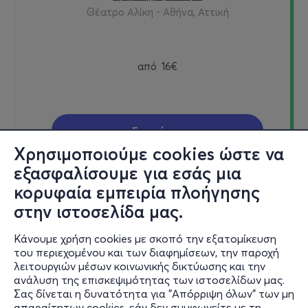
Θέατρο Αλίκη - Αθήνα, Αττική
από
16€
Εισιτήρια
Χρησιμοποιούμε cookies ώστε να
εξασφαλίσουμε για εσάς μια
κορυφαία εμπειρία πλοήγησης
Σαβ, 31/10
στην ιστοσελίδα μας.
21:00
Κάνουμε χρήση cookies με σκοπό την εξατομίκευση
του περιεχομένου και των διαφημίσεων, την παροχή
λειτουργιών μέσων κοινωνικής δικτύωσης και την
ΜΠΑΜΠΑΔΕΣ ΜΕ ΡΟΥΜΙ 5ος χρόνος
ανάλυση της επισκεψιμότητας των ιστοσελίδων μας.
Σας δίνεται η δυνατότητα για "Απόρριψη όλων" των μη
Αμερικής 4, Κέντρο
απαραίτητων cookies, εάν δεν συμφωνείτε με τη