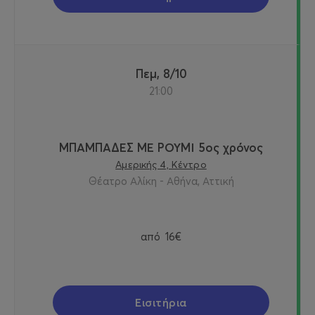
Ε
mail
Τμήματος Ομαδικών Κρατήσεων
:
reservations
@
a
-
th
.
gr
Πεμ, 8/10
21:00
Πληροφορίες :
www.a-th.gr
ΜΠΑΜΠΑΔΕΣ ΜΕ ΡΟΥΜΙ 5ος χρόνος
Αμερικής 4, Κέντρο
Θέατρο Αλίκη - Αθήνα, Αττική
από
16€
Εισιτήρια