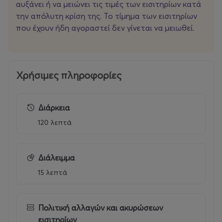
αυξάνει ή να μειώνει τις τιμές των εισιτηρίων κατά
τέσσερα εκατομμύρια που είχε κερδίσει στο τζόκερ ο
την απόλυτη κρίση της. Το τίμημα των εισιτηρίων
μπαμπάς -που πλέον έχει φύγει από τον μάταιο τούτο
που έχουν ήδη αγοραστεί δεν γίνεται να μειωθεί.
κόσμο- αναζητούν τον κληρονόμο τους. Δύο γιοί, δύο
νύφες, μία γειτόνισσα φωτεινός παντογνώστης και μία
εφιαλτική νοσοκόμα μιλάνε, μαλώνουν, δολοπλοκούν
και κοιμούνται ήσυχοι, υφαίνοντας ένα γλυκό σχέδιο
Χρήσιμες πληροφορίες
αλληλοεξόντωσης.
«Μπαμπάδες με ρούμι» 2026! Ποιος θα ξεμείνει
Διάρκεια
ζωντανός να πάρει την περιουσία; Μένει να αποδειχθεί.
120 λεπτά
Διάλειμμα
Παραγωγή
: Αθηναϊκά Θέατρα
15 λεπτά
Διεύθυνση καλλιτεχνικού προγραμματισμού και
επικοινωνίας :
Ελίνα Λαζαρίδου, lazaridou@a-th.gr
Πολιτική αλλαγών και ακυρώσεων
Διεύθυνση Marketing:
Μαργαρίτα Μαρμαρά,
εισιτηρίων