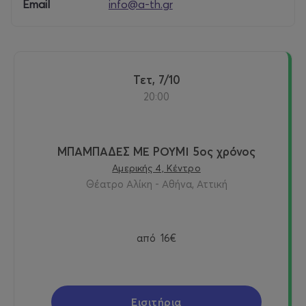
Email
info@a-th.gr
κατόπιν τηλεφωνικής επικοινωνίας με το ταμείο του
θεάτρου, λόγω περιορισμένων θέσεων.
Εισιτήρια
:
Τετ, 7/10
Στο
τηλεφωνικό κέντρο
:
211 1000 365
20:00
Στο
ταμείο του Θεάτρου
Αλίκη
, Αμερικής 4,
Aθήνα
ΜΠΑΜΠΑΔΕΣ ΜΕ ΡΟΥΜΙ 5ος χρόνος
Αμερικής 4, Κέντρο
Θέατρο Αλίκη - Αθήνα, Αττική
Για Ομαδικές Κρατήσεις :
από
16€
Κώστας Μπάλτας – Γιώτα Καραίσκου Κατερίνα
Σταθάτου:
211- 1026277
Δευτ- Παρ : 10:00 -19:00
Εισιτήρια