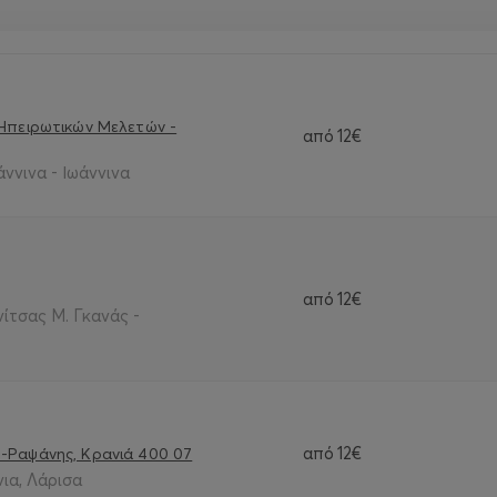
 Ηπειρωτικών Μελετών -
από
12€
ννινα - Ιωάννινα
από
12€
ίτσας Μ. Γκανάς -
από
12€
-Ραψάνης, Κρανιά 400 07
ια, Λάρισα