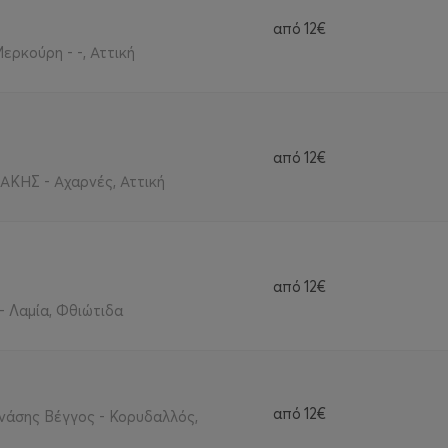
από
12€
ρκούρη - -, Αττική
από
12€
ΗΣ - Αχαρνές, Αττική
από
12€
- Λαμία, Φθιώτιδα
από
12€
νάσης Βέγγος - Κορυδαλλός,