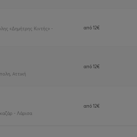
από
12€
λης «Δημήτρης Κιντής» -
από
12€
ολη, Αττική
από
12€
καζάρ - Λάρισα