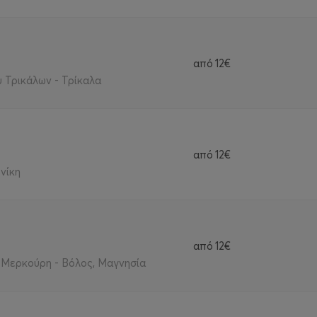
από
12€
 Τρικάλων - Τρίκαλα
από
12€
νίκη
από
12€
 Μερκούρη - Βόλος, Μαγνησία