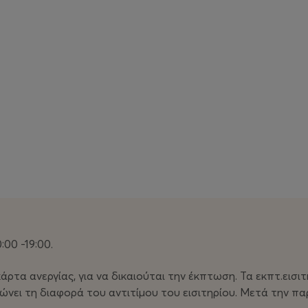
κων.
βατα... όλα μαζί. Ανάμεσά τους ένας αρχηγός.
σπίτι. Μια στάνη.
:00 -19:00.
, αλλά δεν μπορεί. Καταραμένη επαρχία!
άρτα ανεργίας, για να δικαιούται την έκπτωση. Τα εκπτ.εισ
ρώνει τη διαφορά του αντιτίμου του εισιτηρίου. Μετά την π
 που πρέπει να δικαιωθεί.