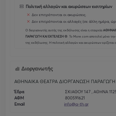
Πολιτική αλλαγών και ακυρώσεων εισιτηρίων
: Ιωάννα Ζωζέφα Πέγκου, izpegkou@a-
Δεν επιτρέπονται οι ακυρώσεις.
Δεν επιτρέπονται οι αλλαγές (σε άλλη ημέρα, ώρ
Ο διοργανωτής αυτής της εκδήλωσης είναι η εταιρεία
ΑΘΗΝΑΙ
Ημέρες & Ώρες παραστάσεων
:
ΠΑΡΑΓΩΓΗ ΚΑΙ ΕΚΤΕΛΕΣΗ Θ
.
Το More.com αποτελεί μόνο την
της εκδήλωσης. Η πολιτική αλλαγών και ακυρώσεων ορίζεται 
Κάθε Δευτέρα & Τρίτη στις 20:00, Σάββατο στις 18:00 κ
Τιμές εισιτηρίων
: VIP :25 Ευρώ, Α' Διαζωμα 20 Ευρώ Β
Διοργανωτής
Φοιτητικό, Ανέργων, Παιδικό (έως 12 ετών), ΑΜΕΑ(χωρί
ΑΘΗΝΑΙΚΑ ΘΕΑΤΡΑ ΔΙΟΡΓΑΝΩΣΗ ΠΑΡΑΓΩΓΗ 
ευρώ Β' & Γ'Διάζωμα
Έδρα
ΣΚΙΑΘΟΥ 147 , ΑΘΗΝΑ 112
Άτομα σε αναπηρικό αμαξίδιο εισέρχονται δωρεάν, κατ
ΑΦΜ
800591621
θεάτρου, λόγω περιορισμένων θέσεων.
Email
info@a-th.gr
Εισιτήρια
: