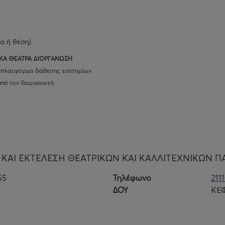
th.gr
α ή θέση).
ΚΑ ΘΕΑΤΡΑ ΔΙΟΡΓΑΝΩΣΗ
 πλατφόρμα διάθεσης εισιτηρίων
από τον διοργανωτή.
αι Κυριακή στις 21:00
' Διαζωμα+ Γ' Διαζωμα: 18 Ευρώ
ς αμαξίδιο),Συνοδός ΑΜΕΑ: 18 Ευρώ Α'Διαζωμα, 16
ΚΑΙ ΕΚΤΕΛΕΣΗ ΘΕΑΤΡΙΚΩΝ ΚΑΙ ΚΑΛΛΙΤΕΧΝΙΚΩΝ 
55
Τηλέφωνο
211
όπιν τηλεφωνικής επικοινωνίας με το ταμείο του
ΔΟΥ
ΚΕ