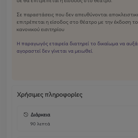
δε θα επιτρέπεται η είσοδος στο θέατρο.
Μία ιστορία για λύκους σε μια στάνη με ανθρώπους π
Σε παραστάσεις που δεν απευθύνονται αποκλειστικά σ
επιτρέπεται η είσοδος στο θέατρο με την έκδοση το
κανονικού εισιτηρίου
Θέατρο Μικρό Παλλάς
Η παραγωγός εταιρεία διατηρεί το δικαίωμα να αυξάνε
αγοραστεί δεν γίνεται να μειωθεί.
Αμερικής 2 Στοά Σπύρου Μήλιου
Σύνταγμα, Αθήνα
Τηλέφωνο : 211 1000 365
Χρήσιμες πληροφορίες
Διεύθυνση καλλιτεχνικού προγραμματισμού & Επικοιν
Διάρκεια
Διεύθυνση Marketing
: Μαργαρίτα Μαρμαρά, mmarmara
90 λεπτά
Τμήμα Επικοινωνίας
: Όλγα Κομνηνού, okomninou@a-th