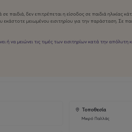
ου ξέρουν να φυλάγονται. Όμως, για πόσο ακόμα;
ε παιδιά, δεν επιτρέπεται η είσοδος σε παιδιά ηλικίας κάτω
υ εκάστοτε μειωμένου εισιτηρίου για την παράσταση. Σε παι
ι ή να μειώνει τις τιμές των εισιτηρίων κατά την απόλυτη κ
ωνίας
: Ελίνα Λαζαρίδου, lazaridou@a-th.gr
Τοποθεσία
@dpgroup.gr
Μικρό Παλλάς
.gr