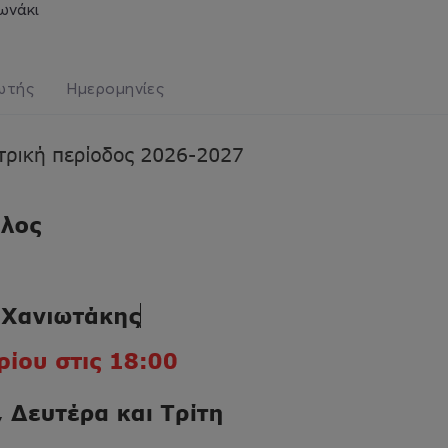
λωνάκι
ωτής
Ημερομηνίες