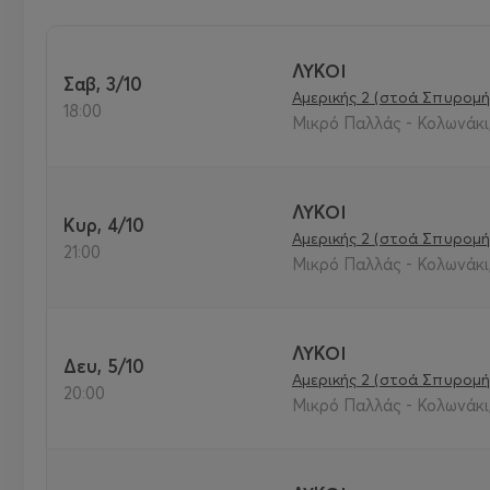
Στο
τηλεφωνικό κέντρο
:
211 1000 365
Στο
ταμείο του Θεάτρου
Αλίκη
, Αμερικής 4, Aθήνα
ΛΥΚΟΙ
Σαβ, 3/10
Αμερικής 2 (στοά Σπυρομή
18:00
Μικρό Παλλάς - Κολωνάκι,
Για Ομαδικές Κρατήσεις :
ΛΥΚΟΙ
Κώστας Μπάλτας – Γιώτα Καραίσκου - Κατερίνα Σταθάτου
Κυρ, 4/10
Αμερικής 2 (στοά Σπυρομή
21:00
Μικρό Παλλάς - Κολωνάκι,
Ε
mail
Τμήματος Ομαδικών Κρατήσεων
:
reservations@a
ΛΥΚΟΙ
Δευ, 5/10
Πληροφορίες :
www.a-th.gr
Αμερικής 2 (στοά Σπυρομή
20:00
Μικρό Παλλάς - Κολωνάκι,