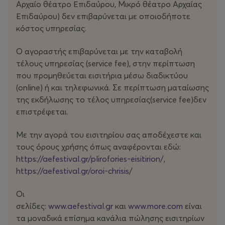
Αρχαίο θέατρο Επιδαύρου, Μικρό θέατρο Αρχαίας
ήδη την αλήθεια. Μέσα από αντιφάσεις, διαθλάσεις και
Επιδαύρου) δεν επιβαρύνεται με οποιοδήποτε
παρερμηνείες, το θολό, σχεδόν αόρατο παρελθόν
κόστος υπηρεσίας.
αποκρυσταλλώνεται σε ατόφιο, χειροπιαστό παρόν,
μια προσδοκία νοήματος αναδύεται μέσα από το κενό.
Ο αγοραστής επιβαρύνεται με την καταβολή
τέλους υπηρεσίας (service fee), στην περίπτωση
Η παράσταση επιχειρεί να αναδείξει το παιγνιώδες και
που προμηθεύεται εισιτήρια μέσω διαδικτύου
αμφίσημο πνεύμα του έργου, μετατρέποντας τη σκηνή
(οnline) ή και τηλεφωνικά. Σε περίπτωση ματαίωσης
σε έναν πολυπρισματικό χώρο αναστοχασμού όπου τα
της εκδήλωσης το τέλος υπηρεσίας(service fee)δεν
είδωλα της αλήθειας και του ψεύδους
επιστρέφεται.
αλληλεπικαλύπτονται, αποκαλύπτουν και
αποκρύπτουν, με το ερώτημα της ταυτότητας να
Με την αγορά του εισιτηρίου σας αποδέχεστε και
παραμένει ανοιχτό, ρευστό και αγωνιώδες.
τους όρους χρήσης όπως αναφέρονται εδώ:
https://aefestival.gr/plirofories-eisitirion/
,
Έμπειροι και διακεκριμένοι ηθοποιοί έχουν αναλάβει
https://aefestival.gr/oroi-chrisis/
τους πρωταγωνιστικούς ρόλους με μια ομάδα
πολυτάλαντων νέων στο Χορό. Η Στέλα Φυρογένη στο
Οι
ρόλο της Κρέουσας, της βιασμένης πριγκίπισσας και
σελίδες:
www.aefestival.gr
και
www.more.com
είναι
αργότερα βασίλισσας, ο Νεοκλής Νεοκλέους ως ο
τα μοναδικά επίσημα κανάλια πώλησης εισιτηρίων
Ξούθος ο μη Αθηναίος νέος βασιλιάς της Αθήνας, ο