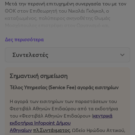
Μετά την περσινή επιτυχημένη συνεργασία του με τον
ΘΟΚ στον Επιθεωρητή του Νικολάι Γκόγκολ, ο
καταξιωμένος, πολύπειρος σκηνοθέτης Θωμάς
Μοσχόπουλος επιστρέφει στον Οργανισμό και,
ταυτόχρονα, στο Φεστιβάλ Αθηνών Επιδαύρου,
Δες περισσότερα
καταθέτοντας μια νέα ανάγνωση του ευριπίδειου
δράματος. Η επιστροφή του σηματοδοτεί ακόμα μία
Συντελεστές
δημιουργική συνάντηση με τον Ευριπίδη, έναν ποιητή με
τον οποίο έχει αναμετρηθεί επανειλημμένα στο
παρελθόν (Βάκχες, Άλκηστη, Ιφιγένεια στη χώρα των
Σημαντική σημείωση
Ταύρων).
Τέλος Υπηρεσίας (Service Fee) αγοράς εισιτηρίων
Η δράση εκτυλίσσεται στο ιερό μαντείο του Απόλλωνα
στους Δελφούς, που συνιστά ένα κατώφλι ανάμεσα στο
Η αγορά των εισιτηρίων των παραστάσεων του
ορατό και το αόρατο, ανάμεσα στο δημόσιο και το
Φεστιβάλ Αθηνών Επιδαύρου από τα εκδοτήρια
ιδιωτικό. Εκεί μεγαλώνει ο νεαρός Ίων χωρίς όνομα και
του «Φεστιβάλ Αθηνών Επιδαύρου» (
κεντρικά
επίγνωση της καταγωγής του, πασχίζοντας να
εκδοτήρια Infopoint Δήμου
συγκροτήσει μέσα από σπαράγματα μια συμπαγή
Αθηναίων
πλ.Συντάγματος
, Ωδείο Ηρώδου Αττικού,
ταυτότητα, την ίδια στιγμή που οι θεατές γνωρίζουν