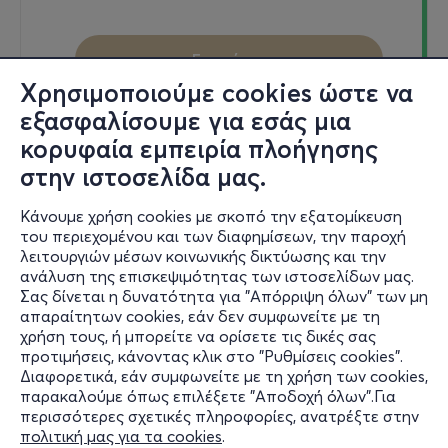
Εισιτήρια
Χρησιμοποιούμε cookies ώστε να
εξασφαλίσουμε για εσάς μια
κορυφαία εμπειρία πλοήγησης
Σαβ, 29/8
στην ιστοσελίδα μας.
21:00
Κάνουμε χρήση cookies με σκοπό την εξατομίκευση
του περιεχομένου και των διαφημίσεων, την παροχή
λειτουργιών μέσων κοινωνικής δικτύωσης και την
Ιων
ανάλυση της επισκεψιμότητας των ιστοσελίδων μας.
Σας δίνεται η δυνατότητα για "Απόρριψη όλων" των μη
210 52
απαραίτητων cookies, εάν δεν συμφωνείτε με τη
Αρχαίο Θέατρο Επιδαύρου - Επίδαυρος, Αργολίδα
χρήση τους, ή μπορείτε να ορίσετε τις δικές σας
προτιμήσεις, κάνοντας κλικ στο "Ρυθμίσεις cookies".
Διαφορετικά, εάν συμφωνείτε με τη χρήση των cookies,
παρακαλούμε όπως επιλέξετε "Αποδοχή όλων".Για
από
5€
περισσότερες σχετικές πληροφορίες, ανατρέξτε στην
πολιτική μας για τα cookies
.