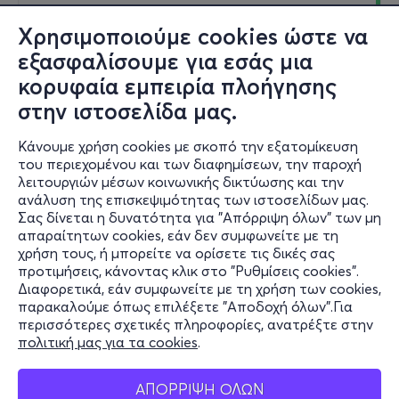
Χρησιμοποιούμε cookies ώστε να
εξασφαλίσουμε για εσάς μια
Σαβ, 19/9
κορυφαία εμπειρία πλοήγησης
21:00
στην ιστοσελίδα μας.
Κάνουμε χρήση cookies με σκοπό την εξατομίκευση
Η ΠΟΡΝΗ ΑΠΟ ΠΑΝΩ 14ος Χρόνος | ΠΕΡΙΟΔΕΙΑ
του περιεχομένου και των διαφημίσεων, την παροχή
λειτουργιών μέσων κοινωνικής δικτύωσης και την
Ηρακλείου 13,Πειραιάς 185 33
ανάλυση της επισκεψιμότητας των ιστοσελίδων μας.
Βεάκειο Θέατρο, Πειραιάς - Πειραιάς, Αττική
Σας δίνεται η δυνατότητα για "Απόρριψη όλων" των μη
απαραίτητων cookies, εάν δεν συμφωνείτε με τη
χρήση τους, ή μπορείτε να ορίσετε τις δικές σας
προτιμήσεις, κάνοντας κλικ στο "Ρυθμίσεις cookies".
18€
Διαφορετικά, εάν συμφωνείτε με τη χρήση των cookies,
παρακαλούμε όπως επιλέξετε "Αποδοχή όλων".Για
περισσότερες σχετικές πληροφορίες, ανατρέξτε στην
πολιτική μας για τα cookies
.
Πληροφορίες
ΑΠΟΡΡΙΨΗ ΟΛΩΝ
Εισιτήρια