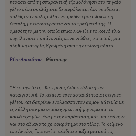
περάσει από τη σπαρακτική εξομολόγηση στο πηγαίο
γέλιο μέσα σε ελάχιστα δευτερόλεπτα. Δεν υποδύεται
απλώς έναν ρόλο, αλλά ενσαρκώνει μια ολόκληρη
ύπαρξη, με τις αντιφάσεις και τα τραύματά της. Η
αμεσότητα με την οποία επικοινωνεί με το κοινό είναι
συγκλονιστική, κάνοντάς σε να νιώθεις ότι ακούς μια
αληθινή ιστορία, βγαλμένη από τη διπλανή πόρτα.’’
Βίκυ Λουκάτου
– θέατρο.
gr
‘’ Η ερμηνεία της Κατερίνας Διδασκάλου ήταν
καταιγιστική. Το κείμενο έρεε ασταμάτητα ,οι στιγμές
γέλιου και δακρύων εναλλάσσονταν αρμονικά η μία με
την άλλη σαν μια ενιαία χορευτική φιγούρα και το
κοινό είχε γίνει ένα με την παράσταση, κάτι που φάνηκε
και στο αδιάκοπο χειροκρότημα στο τέλος. Το κείμενο
του Αντώνη Τσιπιανίτη κέρδισε επάξια μια από τις