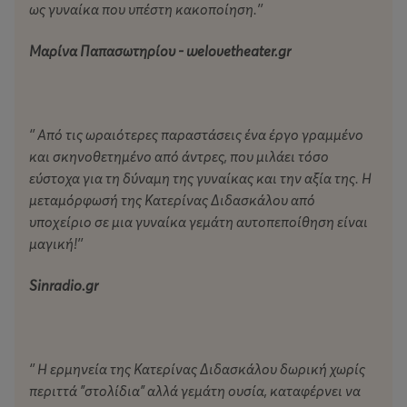
ως γυναίκα που υπέστη κακοποίηση.’’
ουσιαστικά το πρελούδιο της γέννησης του νέου της
Εγώ…
Μαρίνα Παπασωτηρίου -
welovetheater
.
gr
Η Κατερίνα Διδασκάλου, αναπολώντας τη ζωή της
Ερατούς, πλημμυρίζει κυριολεκτικά τη σκηνή,
υποδυόμενη ταυτόχρονα με απίστευτη ευκολία όλους
‘’ Από τις ωραιότερες παραστάσεις ένα έργο γραμμένο
τους χαρακτήρες που έπαιξαν ρόλο στη ζωή της
και σκηνοθετημένο από άντρες, που μιλάει τόσο
ηρωίδας. Μιλάει για τον έρωτα, την απόρριψη, την
εύστοχα για τη δύναμη της γυναίκας και την αξία της. Η
προδοσία, τη βαναυσότητα σε βάρος των γυναικών,
μεταμόρφωσή της Κατερίνας Διδασκάλου από
τους διεφθαρμένους δημόσιους λειτουργούς, την
υποχείριο σε μια γυναίκα γεμάτη αυτοπεποίθηση είναι
έλλειψη αυτοεκτίμησης.
μαγική!’’
…η συνέχεια επί σκηνής!
Sinradio
.
gr
‘’ Η ερμηνεία της Κατερίνας Διδασκάλου δωρική χωρίς
περιττά "στολίδια" αλλά γεμάτη ουσία, καταφέρνει να