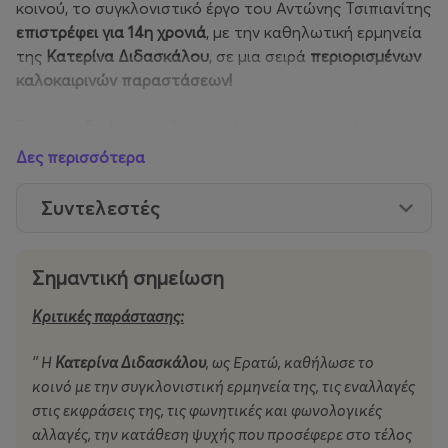
κοινού, το συγκλονιστικό έργο του Αντώνης Τσιπιανίτης
επιστρέφει για 14η χρονιά
, με την καθηλωτική ερμηνεία
της
Κατερίνα Διδασκάλου
, σε μια σειρά
περιορισμένων
καλοκαιρινών παραστάσεων!
Ένα μοναδικό ρεσιτάλ ερμηνείας που ακουμπάει τις
ψυχές των θεατών ανεξαρτήτως ηλικίας-φύλου-
Δες περισσότερα
μορφωτικού επιπέδου! Ένας μονόλογος γροθιά στο
στομάχι που μας ταξιδεύει για 90 λεπτά από το γέλιο
Συντελεστές
στη συγκίνηση, παραμένοντας κάθε στιγμή στην
πραγματικότητα για να οδηγήσει σε ένα τέλος έκπληξη.
Σημαντική σημείωση
Η Ερατώ, με υπομονή και στωικότητα ζει στο
περιθώριο, μέχρι την ημέρα που στο από πάνω
Κριτικές παράστασης:
διαμέρισμα μετακομίζει μια πόρνη! Η "νοικοκυρά από
‘’ Η
Κατερίνα Διδασκάλου
, ως Ερατώ, καθήλωσε το
κάτω" αρχίζει τότε να βλέπει τη ζωή της μέσα από άλλο
κοινό με την συγκλονιστική ερμηνεία της, τις εναλλαγές
πρίσμα, με τους αναστεναγμούς που ακούει καθημερινά
στις εκφράσεις της, τις φωνητικές και φωνολογικές
από τον επάνω όροφο να κεντρίζουν αδυσώπητα σαν
αλλαγές, την κατάθεση ψυχής που προσέφερε στο τέλος
βουκέντρα τον εσωτερικό της κόσμο και να συνιστούν