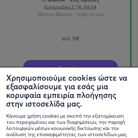
Ευπατριδών 3, ΤΚ: 118 54
Θέατρο Άβατον - Γκάζι, Αττική
από
10€
Εισιτήρια
Χρησιμοποιούμε cookies ώστε να
εξασφαλίσουμε για εσάς μια
κορυφαία εμπειρία πλοήγησης
Σαβ, 16/1/27
στην ιστοσελίδα μας.
21:30
Κάνουμε χρήση cookies με σκοπό την εξατομίκευση
του περιεχομένου και των διαφημίσεων, την παροχή
λειτουργιών μέσων κοινωνικής δικτύωσης και την
Η ΦΩΚΙΑ - 2ος Χρόνος
ανάλυση της επισκεψιμότητας των ιστοσελίδων μας.