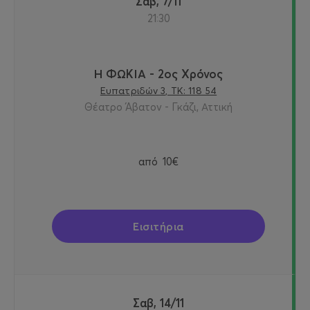
Σαβ, 7/11
21:30
Η ΦΩΚΙΑ - 2ος Χρόνος
Ευπατριδών 3, ΤΚ: 118 54
Θέατρο Άβατον - Γκάζι, Αττική
από
10€
Εισιτήρια
Σαβ, 14/11