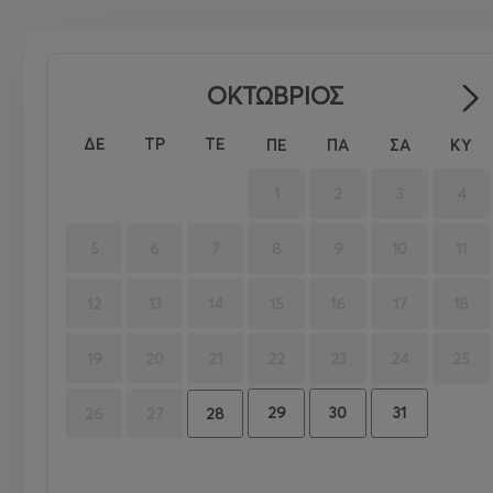
ΟΚΤΩΒΡΙΟΣ
ΔΕ
ΤΡ
ΤΕ
ΠΕ
ΠΑ
ΣΑ
ΚΥ
1
2
3
4
5
6
7
8
9
10
11
12
13
14
15
16
17
18
19
20
21
22
23
24
25
29
30
31
26
27
28