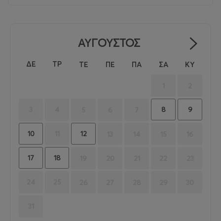
ΑΥΓΟΥΣΤΟΣ
ΔΕ
ΤΡ
ΤΕ
ΠΕ
ΠΑ
ΣΑ
ΚΥ
1
2
8
9
3
4
5
6
7
10
12
11
13
14
15
16
17
18
19
20
21
22
23
24
25
26
27
28
29
30
31