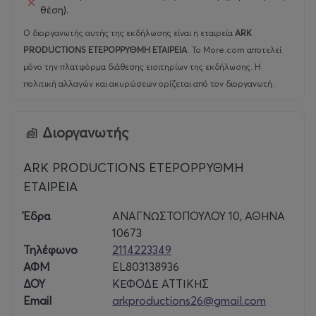
στη λογική της εξουσίας, καθιστά το έργο απόλυτα
θέση).
επίκαιρο στον σημερινό κόσμο όπου οι εισβολές, η βία,
Ο διοργανωτής αυτής της εκδήλωσης είναι η εταιρεία
ARK
οι απειλές, η ανασφάλεια και ο κυνισμός εξακολουθούν
PRODUCTIONS ΕΤΕΡΟΡΡΥΘΜΗ ΕΤΑΙΡΕΙΑ
.
Το More.com αποτελεί
να παρουσιάζονται ως αναπόφευκτα.
μόνο την πλατφόρμα διάθεσης εισιτηρίων της εκδήλωσης. Η
πολιτική αλλαγών και ακυρώσεων ορίζεται από τον διοργανωτή.
Διοργανωτής
ARK PRODUCTIONS ΕΤΕΡΟΡΡΥΘΜΗ
ΕΤΑΙΡΕΙΑ
Έδρα
ΑΝΑΓΝΩΣΤΟΠΟΥΛΟΥ 10, ΑΘΗΝΑ
10673
Τηλέφωνο
2114223349
ΑΦΜ
EL803138936
ΔΟΥ
ΚΕΦΟΔΕ ΑΤΤΙΚΗΣ
Email
arkproductions26@gmail.com