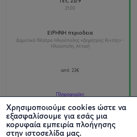
Τετ, 23/9
21:00
ΕΙΡΗΝΗ περιοδεια
Δημοτικό θέατρο Ηλιούπολης «Δημήτρης Κιντής» -
Ηλιούπολη, Αττική
από
23€
Πληροφορίες
Χρησιμοποιούμε cookies ώστε να
Εισιτήρια
εξασφαλίσουμε για εσάς μια
κορυφαία εμπειρία πλοήγησης
στην ιστοσελίδα μας.