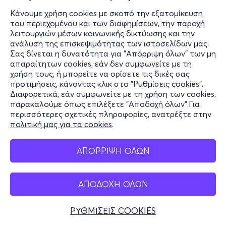
Σαβ, 26/9
Κάνουμε χρήση cookies με σκοπό την εξατομίκευση
του περιεχομένου και των διαφημίσεων, την παροχή
21:00
λειτουργιών μέσων κοινωνικής δικτύωσης και την
ανάλυση της επισκεψιμότητας των ιστοσελίδων μας.
Σας δίνεται η δυνατότητα για "Απόρριψη όλων" των μη
απαραίτητων cookies, εάν δεν συμφωνείτε με τη
ΕΙΡΗΝΗ περιοδεια
χρήση τους, ή μπορείτε να ορίσετε τις δικές σας
Κατράκειο Θέατρο - Νίκαια, Αττική
προτιμήσεις, κάνοντας κλικ στο "Ρυθμίσεις cookies".
Διαφορετικά, εάν συμφωνείτε με τη χρήση των cookies,
παρακαλούμε όπως επιλέξετε "Αποδοχή όλων".Για
περισσότερες σχετικές πληροφορίες, ανατρέξτε στην
από
23€
πολιτική μας για τα cookies
.
ΑΠΟΡΡΙΨΗ ΟΛΩΝ
Πληροφορίες
ΑΠΟΔΟΧΗ ΟΛΩΝ
Εισιτήρια
ΡΥΘΜΙΣΕΙΣ COOKIES