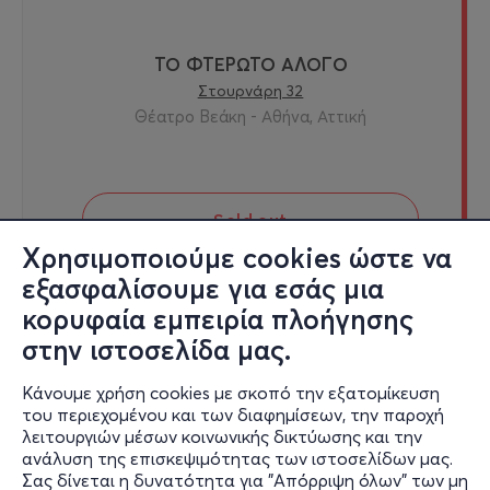
ΤΟ ΦΤΕΡΩΤΟ ΑΛΟΓΟ
Στουρνάρη 32
Θέατρο Βεάκη - Αθήνα, Αττική
Sold out
Χρησιμοποιούμε cookies ώστε να
εξασφαλίσουμε για εσάς μια
κορυφαία εμπειρία πλοήγησης
Κυρ, 27/12
στην ιστοσελίδα μας.
12:00
Κάνουμε χρήση cookies με σκοπό την εξατομίκευση
του περιεχομένου και των διαφημίσεων, την παροχή
λειτουργιών μέσων κοινωνικής δικτύωσης και την
ΤΟ ΦΤΕΡΩΤΟ ΑΛΟΓΟ
ανάλυση της επισκεψιμότητας των ιστοσελίδων μας.
Σας δίνεται η δυνατότητα για "Απόρριψη όλων" των μη
Στουρνάρη 32