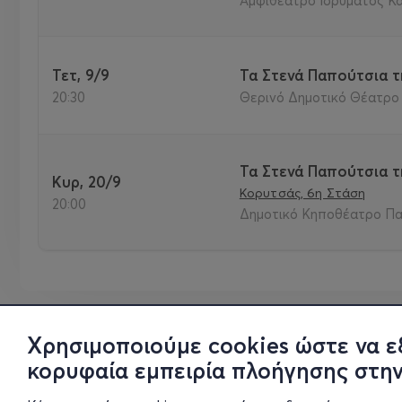
Αμφιθέατρο Ιδρύματος Καψ
Τετ, 9/9
Τα Στενά Παπούτσια τ
20:30
Θερινό Δημοτικό Θέατρο 
Τα Στενά Παπούτσια τ
Κυρ, 20/9
Κορυτσάς, 6η Στάση
20:00
Δημοτικό Κηποθέατρο Πα
Χρησιμοποιούμε cookies ώστε να ε
κορυφαία εμπειρία πλοήγησης στην