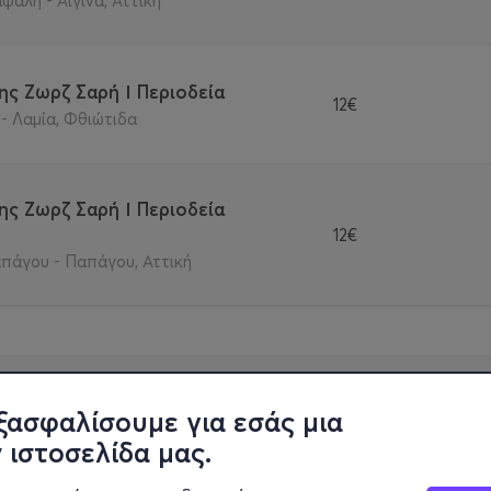
άλη - Αίγινα, Αττική
ης Ζωρζ Σαρή Ι Περιοδεία
12€
- Λαμία, Φθιώτιδα
ης Ζωρζ Σαρή Ι Περιοδεία
12€
πάγου - Παπάγου, Αττική
ξασφαλίσουμε για εσάς μια
 ιστοσελίδα μας.