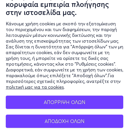
κορυφαία εμπειρία πλοήγησης
στην ιστοσελίδα μας.
Δευ, 24/8
21:00
Κάνουμε χρήση cookies με σκοπό την εξατομίκευση
του περιεχομένου και των διαφημίσεων, την παροχή
λειτουργιών μέσων κοινωνικής δικτύωσης και την
ανάλυση της επισκεψιμότητας των ιστοσελίδων μας.
Αρσέν Λουπέν | Καλοκαιρινή περιοδεία
Σας δίνεται η δυνατότητα για "Απόρριψη όλων" των μη
Θέατρο Άλσους Μελίνα Μερκούρη, Βέροια - Βέροια,
απαραίτητων cookies, εάν δεν συμφωνείτε με τη
Ημαθία
χρήση τους, ή μπορείτε να ορίσετε τις δικές σας
προτιμήσεις, κάνοντας κλικ στο "Ρυθμίσεις cookies".
Διαφορετικά, εάν συμφωνείτε με τη χρήση των cookies,
παρακαλούμε όπως επιλέξετε "Αποδοχή όλων".Για
από
10€
περισσότερες σχετικές πληροφορίες, ανατρέξτε στην
πολιτική μας για τα cookies
.
ΑΠΟΡΡΙΨΗ ΟΛΩΝ
Εισιτήρια
ΑΠΟΔΟΧΗ ΟΛΩΝ