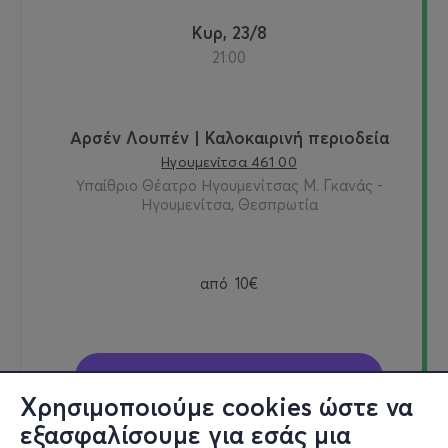
Κυρ, 23/8
21:00
Αρσέν Λουπέν | Καλοκαιρινή περιοδεία
Ηγουμενίτσα 461 00
Υπαίθριο Θέατρο Ηγουμενίτσας Μ. Γκανάς -
Ηγουμενίτσα, Θεσπρωτία
από
10€
Εισιτήρια
Χρησιμοποιούμε cookies ώστε να
εξασφαλίσουμε για εσάς μια