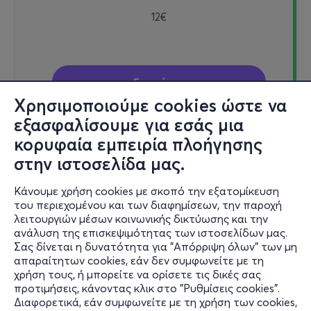
12€
Εισιτήρια
Χρησιμοποιούμε cookies ώστε να
εξασφαλίσουμε για εσάς μια
κορυφαία εμπειρία πλοήγησης
Δευ, 7/9
στην ιστοσελίδα μας.
19:30
Κάνουμε χρήση cookies με σκοπό την εξατομίκευση
του περιεχομένου και των διαφημίσεων, την παροχή
λειτουργιών μέσων κοινωνικής δικτύωσης και την
Ο Μάγος του Οζ - Περιοδεία
ανάλυση της επισκεψιμότητας των ιστοσελίδων μας.
Σας δίνεται η δυνατότητα για "Απόρριψη όλων" των μη
Νικηφόρου Φωκά και Κύπρου
απαραίτητων cookies, εάν δεν συμφωνείτε με τη
Θέατρο Ανατολικής Τάφρου - Χανιά
χρήση τους, ή μπορείτε να ορίσετε τις δικές σας
προτιμήσεις, κάνοντας κλικ στο "Ρυθμίσεις cookies".
Διαφορετικά, εάν συμφωνείτε με τη χρήση των cookies,