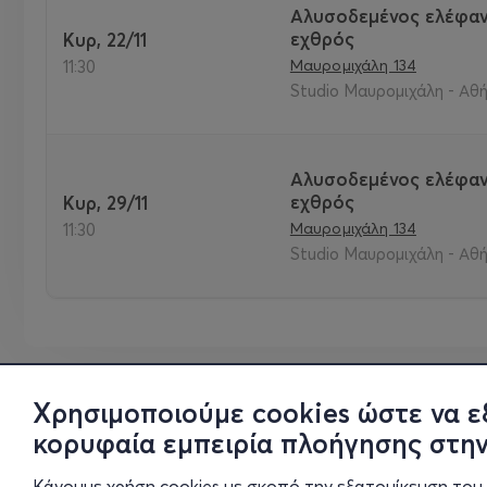
Αλυσοδεμένος ελέφαν
εχθρός
Κυρ, 22/11
Μαυρομιχάλη 134
11:30
Studio Μαυρομιχάλη - Αθή
Αλυσοδεμένος ελέφαν
εχθρός
Κυρ, 29/11
Μαυρομιχάλη 134
11:30
Studio Μαυρομιχάλη - Αθή
Χρησιμοποιούμε cookies ώστε να ε
κορυφαία εμπειρία πλοήγησης στην
Κάνουμε χρήση cookies με σκοπό την εξατομίκευση του 