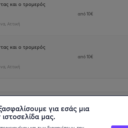
τας και ο τρομερός
από
10€
να, Αττική
τας και ο τρομερός
από
10€
να, Αττική
ξασφαλίσουμε για εσάς μια
 ιστοσελίδα μας.
περιεχομένου και των διαφημίσεων, την