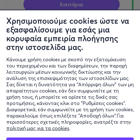
Εισιτήρια
Χρησιμοποιούμε cookies ώστε να
εξασφαλίσουμε για εσάς μια
κορυφαία εμπειρία πλοήγησης
Τετ, 6/1/27
στην ιστοσελίδα μας.
19:00
Κάνουμε χρήση cookies με σκοπό την εξατομίκευση
του περιεχομένου και των διαφημίσεων, την παροχή
ΜΑΔΑΓΑΣΚΑΡΗ The Musical
λειτουργιών μέσων κοινωνικής δικτύωσης και την
ανάλυση της επισκεψιμότητας των ιστοσελίδων μας.
Δωδεκανήσου 106
Σας δίνεται η δυνατότητα για "Απόρριψη όλων" των μη
Θέατρο Εκθεσιακού Κέντρου Περιστερίου - Περιστέρι,
απαραίτητων cookies, εάν δεν συμφωνείτε με τη
Αττική
χρήση τους, ή μπορείτε να ορίσετε τις δικές σας
προτιμήσεις, κάνοντας κλικ στο "Ρυθμίσεις cookies".
Διαφορετικά, εάν συμφωνείτε με τη χρήση των cookies,
παρακαλούμε όπως επιλέξετε "Αποδοχή όλων".Για
από
12,75€
περισσότερες σχετικές πληροφορίες, ανατρέξτε στην
πολιτική μας για τα cookies
.