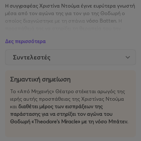
Η συγγραφέας Χριστίνα Ντούμα έγινε ευρύτερα γνωστή
μέσα από τον αγώνα της για τον γιο της Θοδωρή ο
οποίος διαγνώστηκε με τη σπάνια
νόσο Batten.
Η
προσπάθειά της να στηρίξει τη θεραπεία του την
οδήγησε στη συγγραφή παραμυθιών αλλά και στη
Δες περισσότερα
δημιουργία της πρωτοβουλίας
«
Theodore's Miracle»
με
σκοπό την ευαισθητοποίηση και τη συγκέντρωση
Συντελεστές
πόρων για την καταπολέμηση της νόσου.
Λίγα λόγια για το έργο
Σημαντική σημείωση
Ο Αλέξανδρος, ένα αγόρι που ζει μέσα στην ασφάλεια
Το «Από Μηχανής» Θέατρο στέκεται αρωγός της
και την αγάπη της οικογένειάς του, χάνει το αγαπημένο
ιερής αυτής προσπάθειας της Χριστίνας Ντούμα
του πινέλο. Το πινέλο τυχαία θα βρεθεί από την
και
διαθέτει
μέρος των εισπράξεων της
Αναστασία, ένα ορφανό προσφυγόπουλο η οποία
παράστασης για να στηρίξει
τον αγώνα του
λατρεύει τη ζωγραφική καθώς εκεί βρίσκει παρηγοριά
Θοδωρή «Theodore’s Miracle» με τη νόσο Μπάτεν.
από τα δεινά του ξεριζωμού και τον πόνο της
απώλειας των γονιών της που ο πόλεμος τής έχει
προκαλέσει. Για την Αναστασία το πινέλο γίνεται η