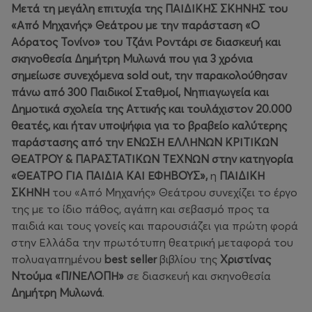
Μετά τη μεγάλη επιτυχία της ΠΑΙΔΙΚΗΣ ΣΚΗΝΗΣ του
«Από Μηχανής» Θεάτρου με την παράσταση «Ο
Αόρατος Τονίνο» του Τζάνι Ροντάρι σε διασκευή και
σκηνοθεσία Δημήτρη Μυλωνά που για 3 χρόνια
σημείωσε συνεχόμενα
sold
out
, την παρακολούθησαν
πάνω από 300 Παιδικοί Σταθμοί, Νηπιαγωγεία και
Δημοτικά σχολεία της Αττικής και τουλάχιστον 20.000
θεατές,
και ήταν υποψήφια για το βραβείο καλύτερης
παράστασης από την ΕΝΩΣΗ ΕΛΛΗΝΩΝ ΚΡΙΤΙΚΩΝ
ΘΕΑΤΡΟΥ & ΠΑΡΑΣΤΑΤΙΚΩΝ ΤΕΧΝΩΝ στην κατηγορία
«ΘΕΑΤΡΟ ΓΙΑ ΠΑΙΔΙΑ ΚΑΙ ΕΦΗΒΟΥΣ»
,
η
ΠΑΙΔΙΚΗ
ΣΚΗΝΗ
του «Από Μηχανής» Θεάτρου συνεχίζει το έργο
της με το ίδιο πάθος, αγάπη και σεβασμό προς τα
παιδιά και τους γονείς και παρουσιάζει για πρώτη φορά
στην Ελλάδα την πρωτότυπη θεατρική μεταφορά του
πολυαγαπημένου
best
seller
βιβλίου της
Χριστίνας
Ντούμα
«Π
Ι
ΝΕΛΟΠΗ»
σε διασκευή και σκηνοθεσία
Δημήτρη Μυλωνά
.