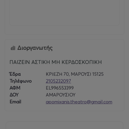
σοβαρή νόσο, τη Batten Disease.
Η ανάγκη μου να εκφράσω όσα σκέφτομαι και νιώθω, να
βρω ένα προσωπικό καταφύγιο, αλλά κυρίως να σταθώ
δίπλα στο παιδί μου σε αυτή τη διαδρομή, με οδήγησε
στη συγγραφή. Έτσι γεννήθηκαν τα παραμύθια της
σειράς «Αγκαλιά Αγάπης», καθώς και η νουβέλα
Διοργανωτής
«Σιωπή» για ενήλικες αναγνώστες (Εκδόσεις Ε. & Θ.
Κυριόπουλος). Τα βιβλία αυτά δεν αποτελούν μόνο μια
μορφή δημιουργικής έκφρασης αλλά και ένα ουσιαστικό
ΠΑΙΖΕΙΝ ΑΣΤΙΚΗ ΜΗ ΚΕΡΔΟΣΚΟΠΙΚΗ
στήριγμα για την οικογένειά μας συμβάλλοντας στην
Έδρα
ΚΡΙΕΖΗ 70, ΜΑΡΟΥΣΙ 15125
κάλυψη των αναγκών του Θοδωρή και στη διατήρηση
Τηλέφωνο
2105232097
της ποιότητας ζωής του.
ΑΦΜ
EL996553399
ΔΟΥ
ΑΜΑΡΟΥΣΙΟΥ
Με ιδιαίτερη χαρά ανακοινώνω την έναρξη της
Email
apomixanis.theatro@gmail.com
συνεργασίας μου με το «Από Μηχανής» Θέατρο, με
στόχο τόσο την ευαισθητοποίηση του κοινού γύρω
από τη νόσο Batten όσο και την περαιτέρω διάδοση
του έργου μου.