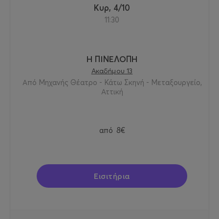
Κυρ, 4/10
Στον χώρο του θεάτρου, στο πλαίσιο των
11:30
παραστάσεων, θα διατίθενται προς πώληση και τα
βιβλία μου από τις Εκδόσεις Ε. & Θ. Κυριόπουλος.
Το «Από Μηχανής» Θέατρο και οι άνθρωποί του
Η ΠΙΝΕΛΟΠΗ
στέκονται δίπλα μας με ουσιαστική διάθεση
Ακαδήμου 13
προσφοράς και αλληλεγγύης, στηρίζοντας έμπρακτα
Από Μηχανής Θέατρο - Κάτω Σκηνή - Μεταξουργείο,
Αττική
τον αγώνα του Θοδωρή. Η στήριξή τους μας δίνει
δύναμη να συνεχίζουμε με αξιοπρέπεια, ξεπερνώντας
κάθε πρόκληση.
από
8€
Νιώθω βαθιά ευγνωμοσύνη για αυτή τη συνεργασία και
θα ήθελα να εκφράσω ένα ειλικρινές και θερμό
ευχαριστώ στην παραγωγή και σε όλους τους
συντελεστές του «Από Μηχανής» Θεάτρου για την
Εισιτήρια
πολύτιμη στήριξή τους.