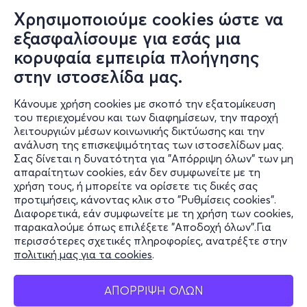
Χρησιμοποιούμε cookies ώστε να
εξασφαλίσουμε για εσάς μια
κορυφαία εμπειρία πλοήγησης
Κυρ, 13/12
στην ιστοσελίδα μας.
11:30
Κάνουμε χρήση cookies με σκοπό την εξατομίκευση
του περιεχομένου και των διαφημίσεων, την παροχή
Η ΠΙΝΕΛΟΠΗ
λειτουργιών μέσων κοινωνικής δικτύωσης και την
ανάλυση της επισκεψιμότητας των ιστοσελίδων μας.
Ακαδήμου 13
Σας δίνεται η δυνατότητα για "Απόρριψη όλων" των μη
Από Μηχανής Θέατρο - Κάτω Σκηνή - Μεταξουργείο,
απαραίτητων cookies, εάν δεν συμφωνείτε με τη
Αττική
χρήση τους, ή μπορείτε να ορίσετε τις δικές σας
προτιμήσεις, κάνοντας κλικ στο "Ρυθμίσεις cookies".
Διαφορετικά, εάν συμφωνείτε με τη χρήση των cookies,
παρακαλούμε όπως επιλέξετε "Αποδοχή όλων".Για
από
8€
περισσότερες σχετικές πληροφορίες, ανατρέξτε στην
πολιτική μας για τα cookies
.
ΑΠΟΡΡΙΨΗ ΟΛΩΝ
Εισιτήρια