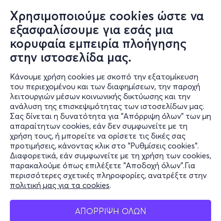
Χρησιμοποιούμε cookies ώστε να
εξασφαλίσουμε για εσάς μια
κορυφαία εμπειρία πλοήγησης
Κυρ, 27/9
στην ιστοσελίδα μας.
19:30
Κάνουμε χρήση cookies με σκοπό την εξατομίκευση
του περιεχομένου και των διαφημίσεων, την παροχή
Οι περιπέτειες του Καραγκιόζη
λειτουργιών μέσων κοινωνικής δικτύωσης και την
ανάλυση της επισκεψιμότητας των ιστοσελίδων μας.
Κέας και Τερψιχόρης
Σας δίνεται η δυνατότητα για "Απόρριψη όλων" των μη
Νοσταλγία Θερινός Κινηματογράφος - Ν. Ηράκλειο,
απαραίτητων cookies, εάν δεν συμφωνείτε με τη
Αττική
χρήση τους, ή μπορείτε να ορίσετε τις δικές σας
προτιμήσεις, κάνοντας κλικ στο "Ρυθμίσεις cookies".
Διαφορετικά, εάν συμφωνείτε με τη χρήση των cookies,
παρακαλούμε όπως επιλέξετε "Αποδοχή όλων".Για
6,50€
περισσότερες σχετικές πληροφορίες, ανατρέξτε στην
πολιτική μας για τα cookies
.
ΑΠΟΡΡΙΨΗ ΟΛΩΝ
Εισιτήρια