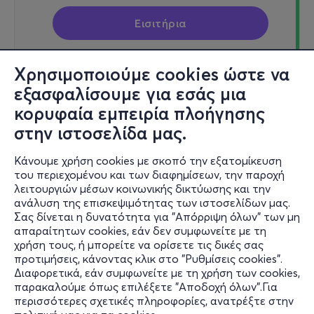
Εισιτήρια
Χρησιμοποιούμε cookies ώστε να
εξασφαλίσουμε για εσάς μια
Σαβ, 29/8
κορυφαία εμπειρία πλοήγησης
21:00
στην ιστοσελίδα μας.
Κάνουμε χρήση cookies με σκοπό την εξατομίκευση
«Μικροί Ιχνευτές» Ίων
του περιεχομένου και των διαφημίσεων, την παροχή
λειτουργιών μέσων κοινωνικής δικτύωσης και την
Επιδαύρου, 210 52
ανάλυση της επισκεψιμότητας των ιστοσελίδων μας.
Αρχαίο Θέατρο Επιδαύρου - Επίδαυρος, Αργολίδα
Σας δίνεται η δυνατότητα για "Απόρριψη όλων" των μη
απαραίτητων cookies, εάν δεν συμφωνείτε με τη
χρήση τους, ή μπορείτε να ορίσετε τις δικές σας
προτιμήσεις, κάνοντας κλικ στο "Ρυθμίσεις cookies".
από
3€
Διαφορετικά, εάν συμφωνείτε με τη χρήση των cookies,
παρακαλούμε όπως επιλέξετε "Αποδοχή όλων".Για
περισσότερες σχετικές πληροφορίες, ανατρέξτε στην