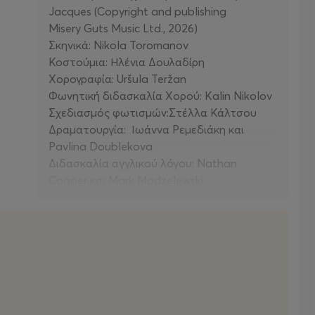
Jacques (Copyright and publishing
Misery Guts Music Ltd., 2026)
Σκηνικά: Nikola Toromanov
Κοστούμια: Ηλένια Δουλαδίρη
Χορογραφία: Uršula Teržan
Φωνητική διδασκαλία Χορού: Kalin Nikolov
Σχεδιασμός φωτισμών:Στέλλα Κάλτσου
Δραματουργία: Ιωάννα Ρεμεδιάκη και
Pavlina Doublekova
Διδασκαλία αγγλικού λόγου: Nathan
Cooper και Mark Modzelewski
Βοηθός σκηνοθέτη και χειρισμός
υπερτίτλων: Lyuba Todorova
Σύμβουλος σκηνοθέτη: Valleri Robinson
Stage Manager: Bogdan Dimitrov
Δεύτερη βοηθός σκηνοθέτη: Elena Kostova
Φωτογραφίες: Ελίνα Γιουνανλή
Διαφήμιση: Renegade Media