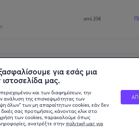
από
20€
Π
η
ξασφαλίσουμε για εσάς μια
 ιστοσελίδα μας.
περιεχομένου και των διαφημίσεων, την
ΑΠ
ην ανάλυση της επισκεψιμότητας των
ιψη όλων" των μη απαραίτητων cookies, εάν δεν
 δικές σας προτιμήσεις, κάνοντας κλικ στο
η χρήση των cookies, παρακαλούμε όπως
πληροφορίες, ανατρέξτε στην
πολιτική μας για