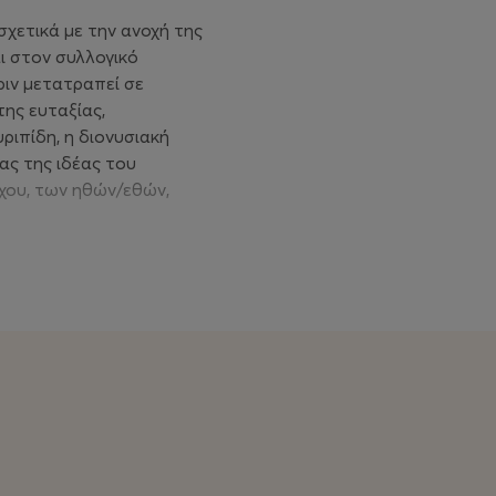
σχετικά με την ανοχή της
ι στον συλλογικό
ριν μετατραπεί σε
της ευταξίας,
ριπίδη, η διονυσιακή
ιας της ιδέας του
γχου, των ηθών/εθών,
ίου και στη συνέχεια
αι Βουλγαρία
ε ελληνικούς υπέρτιτλους.