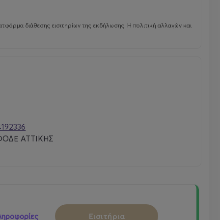
Υπηρέτης — Ivan Nikolov
Πρώτος Αγγελιαφόρος — Ivan Yurukov
ατφόρμα διάθεσης εισιτηρίων της εκδήλωσης. Η πολιτική αλλαγών και
Δεύτερος Αγγελιαφόρος — Martin Dimitrov
Χορός των Βακχών
—Νεφέλη Ανθοπούλου,
Aλεξάνδα Γαϊδατζή, Ξένια
Γραμματικού, Ευθυμία Δανιηλίδου, Ζωή
Ευθυμίου, Ελένη Θυμιοπούλου,
Αγγελική Κιντώνη, Πολυξένη Σπυροπούλου,
Δανάη Σταματοπούλου, Nadya
Keranova, Kremena Slavcheva, Alexandra
4192336
Svilenova
ΦΟΔΕ ΑΤΤΙΚΗΣ
• Συμπαραγωγή Εθνικό Θέατρο Βουλγαρίας
«Ιβάν Βάζοφ» – Φεστιβάλ Αθηνών
Επιδαύρου - Κρατικό Θέατρο Βορείου
Ελλάδος
Εισιτήρια
ληροφορίες