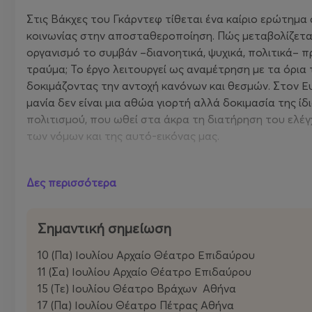
Στις Βάκχες του Γκάρντεφ τίθεται ένα καίριο ερώτημα 
κοινωνίας στην αποσταθεροποίηση. Πώς μεταβολίζετα
οργανισμό το συμβάν –διανοητικά, ψυχικά, πολιτικά– π
τραύμα; Το έργο λειτουργεί ως αναμέτρηση με τα όρια 
δοκιμάζοντας την αντοχή κανόνων και θεσμών. Στον Ευ
μανία δεν είναι μια αθώα γιορτή αλλά δοκιμασία της ίδ
πολιτισμού, που ωθεί στα άκρα τη διατήρηση του ελέ
των νόμων και της αυτό-εικόνας μας.
Δες περισσότερα
Το έργο θα κάνει πρεμιέρα στην Επίδαυρο 11 και 12 Ιουλ
θα ακολουθήσει μεγάλη περιοδεία σε Ελλάδα, Κύπρο κ
Σημαντική σημείωση
Η παράσταση παρουσιάζεται με αγγλικούς διαλόγους, μ
10 (Πα) Ιουλίου Αρχαίο Θέατρο Επιδαύρου
11 (Σα) Ιουλίου Αρχαίο Θέατρο Επιδαύρου
15 (Τε) Ιουλίου Θέατρο Βράχων Αθήνα
17 (Πα) Ιουλίου Θέατρο Πέτρας Αθήνα