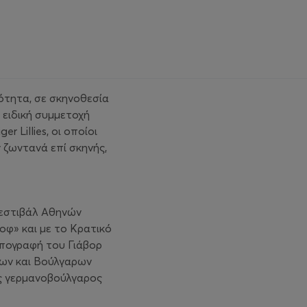
κότητα, σε σκηνοθεσία
 ειδική συμμετοχή
 Lillies, οι οποίοι
 ζωντανά επί σκηνής,
Φεστιβάλ Αθηνών
οφ» και με το Κρατικό
υπογραφή του Γιάβορ
νων και Βούλγαρων
ς γερμανοβούλγαρος