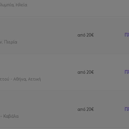
λυμπία, Ηλεία
από
20€
Π
ν, Πιερία
από
20€
Π
τού - Αθήνα, Αττική
από
20€
Π
 - Καβάλα