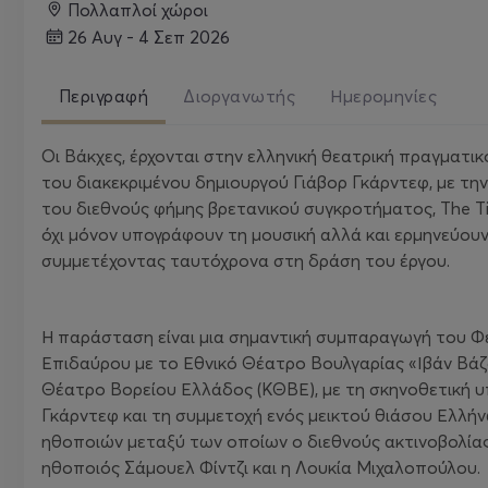
Πολλαπλοί χώροι
26 Αυγ - 4 Σεπ 2026
Περιγραφή
Διοργανωτής
Ημερομηνίες
Oι Βάκχες, έρχονται στην ελληνική θεατρική πραγματι
του διακεκριμένου δημιουργού Γιάβορ Γκάρντεφ, με την
του διεθνούς φήμης βρετανικού συγκροτήματος, The Tiger
όχι μόνον υπογράφουν τη μουσική αλλά και ερμηνεύουν
συμμετέχοντας ταυτόχρονα στη δράση του έργου.
Η παράσταση είναι μια σημαντική συμπαραγωγή του 
Επιδαύρου με το Εθνικό Θέατρο Βουλγαρίας «Ιβάν Βάζ
Θέατρο Βορείου Ελλάδος (ΚΘΒΕ), με τη σκηνοθετική 
Γκάρντεφ και τη συμμετοχή ενός μεικτού θιάσου Ελλή
ηθοποιών μεταξύ των οποίων ο διεθνούς ακτινοβολία
ηθοποιός Σάμουελ Φίντζι και η Λουκία Μιχαλοπούλου.