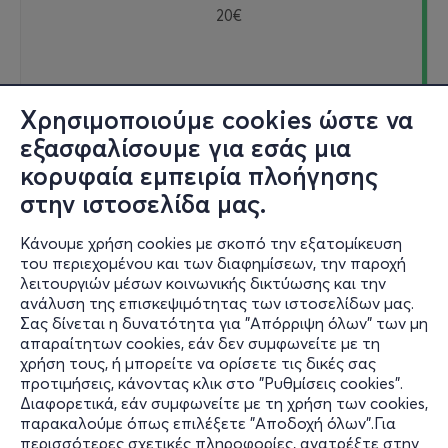
20€
Εισιτήρια
Χρησιμοποιούμε cookies ώστε να
εξασφαλίσουμε για εσάς μια
κορυφαία εμπειρία πλοήγησης
στην ιστοσελίδα μας.
Τετ, 9/9
Κάνουμε χρήση cookies με σκοπό την εξατομίκευση
21:00
του περιεχομένου και των διαφημίσεων, την παροχή
λειτουργιών μέσων κοινωνικής δικτύωσης και την
ανάλυση της επισκεψιμότητας των ιστοσελίδων μας.
Σας δίνεται η δυνατότητα για "Απόρριψη όλων" των μη
ΑΝΤΙΓΟΝΗ 2ος χρόνος
απαραίτητων cookies, εάν δεν συμφωνείτε με τη
Δημοτικό Θέατρο Λυκαβηττού - Λυκαβηττός, Αττική
χρήση τους, ή μπορείτε να ορίσετε τις δικές σας
προτιμήσεις, κάνοντας κλικ στο "Ρυθμίσεις cookies".
Διαφορετικά, εάν συμφωνείτε με τη χρήση των cookies,
παρακαλούμε όπως επιλέξετε "Αποδοχή όλων".Για
από
20€
περισσότερες σχετικές πληροφορίες, ανατρέξτε στην