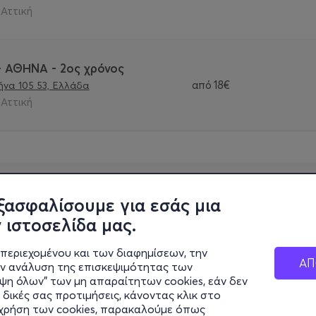
 Αττική
 - ΑΘΗΝΑ - 2ος χρόνος
από
18€
να 105 53, Ελλάδα
 Αττική
ξασφαλίσουμε για εσάς μια
 ιστοσελίδα μας.
περιεχομένου και των διαφημίσεων, την
ΑΠ
ην ανάλυση της επισκεψιμότητας των
ιψη όλων" των μη απαραίτητων cookies, εάν δεν
 δικές σας προτιμήσεις, κάνοντας κλικ στο
η χρήση των cookies, παρακαλούμε όπως