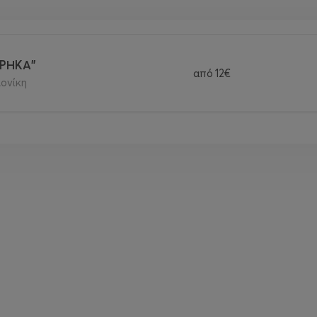
ΑΡΗΚΑ"
από
12€
ονίκη