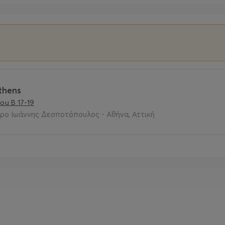
thens
ou B 17-19
ρο Ιωάννης Δεσποτόπουλος - Αθήνα, Αττική