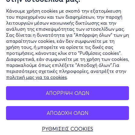
21:00
Κάνουμε χρήση cookies με σκοπό την εξατομίκευση
του περιεχομένου και των διαφημίσεων, την παροχή
λειτουργιών μέσων κοινωνικής δικτύωσης και την
ΑΝΘΟΛΟΓΙΟ | 30 χρόνια σταντ-απ | ΑΘΗΝΑ
ανάλυση της επισκεψιμότητας των ιστοσελίδων μας.
Σας δίνεται η δυνατότητα για "Απόρριψη όλων" των μη
Αλέξη Παυλή 37, Ampelokipi 115 24
απαραίτητων cookies, εάν δεν συμφωνείτε με τη
Panormix - Πανόρμου, Αττική
χρήση τους, ή μπορείτε να ορίσετε τις δικές σας
προτιμήσεις, κάνοντας κλικ στο "Ρυθμίσεις cookies".
Διαφορετικά, εάν συμφωνείτε με τη χρήση των cookies,
παρακαλούμε όπως επιλέξετε "Αποδοχή όλων".Για
από
10€
περισσότερες σχετικές πληροφορίες, ανατρέξτε στην
πολιτική μας για τα cookies
.
ΑΠΟΡΡΙΨΗ ΟΛΩΝ
Εισιτήρια
ΑΠΟΔΟΧΗ ΟΛΩΝ
ΡΥΘΜΙΣΕΙΣ COOKIES