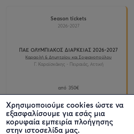
Season tickets
2026-2027
ΠΑΕ ΟΛΥΜΠΙΑΚΟΣ ΔΙΑΡΚΕΙΑΣ 2026-2027
Καραολή & Δημητρίου και Σοφιανοπούλου
Γ. Καραϊσκάκης - Πειραιάς, Αττική
από
350€
Χρησιμοποιούμε cookies ώστε να
εξασφαλίσουμε για εσάς μια
Εισιτήρια
κορυφαία εμπειρία πλοήγησης
στην ιστοσελίδα μας.