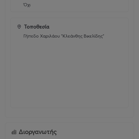
Όχι
- Τα Εισιτήρια Διαρκείας είναι ονομαστικά και κάθε
φίλαθλος μπορεί να έχει στην κατοχή του μόνο ένα (1).
Τοποθεσία
- Για την ανανέωση αλλά και για τις νέες αγορές
Γήπεδο Χαριλάου "Κλεάνθης Βικελίδης"
Εισιτηρίων Διαρκείας είναι απαραίτητα και
ΥΠΟΧΡΕΩΤΙΚΑ
τα ακόλουθα:
Α.Μ.Κ.Α.
E – mail
Αριθμός Κινητού Τηλεφώνου.
ΑΔΤ
Κάρτα ΦΙΛΑΘΛΟΥ Α.Σ. ΑΡΗΣ.
Στοιχεία Επικοινωνίας
ARIS FC BOUTIQUE
Διοργανωτής