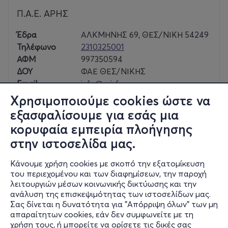
Γήπεδο "Κλεάνθης Βικελίδη", Αλ. Παπαναστασίου 154,
Π.Α.Ε. ΑΡΗΣ
Χαριλαόυ, Τ.Κ. 54249
Έδρα
ΑΛΚΜΗΝΗΣ 69, ΘΕΣ/ΝΙΚΗ 54249
Τηλ. 30 231 231 3303 ( επιλογή Νο 1 )
Τηλέφωνο
2310325001
ΑΦΜ
997350594
E-mail: tickets@arisfc.com.gr
ΔΟΥ
ΦΑΕ ΘΕΣ/ΝΙΚΗΣ
Email
info@arisfc.com.gr
Χρησιμοποιούμε cookies ώστε να
εξασφαλίσουμε για εσάς μια
κορυφαία εμπειρία πλοήγησης
Season Tickets
στην ιστοσελίδα μας.
2026-2027
Κάνουμε χρήση cookies με σκοπό την εξατομίκευση
του περιεχομένου και των διαφημίσεων, την παροχή
λειτουργιών μέσων κοινωνικής δικτύωσης και την
ΠΑΕ ΑΡΗΣ ΕΙΣΙΤΗΡΙΑ ΔΙΑΡΚΕΙΑΣ 2026 - 2027
ανάλυση της επισκεψιμότητας των ιστοσελίδων μας.
Σας δίνεται η δυνατότητα για "Απόρριψη όλων" των μη
Αλ. Παπαναστασίου
απαραίτητων cookies, εάν δεν συμφωνείτε με τη
Γήπεδο Χαριλάου "Κλεάνθης Βικελίδης" - Θεσσαλονίκη
χρήση τους, ή μπορείτε να ορίσετε τις δικές σας