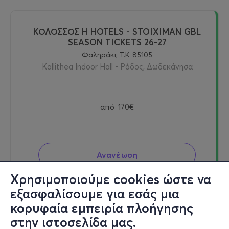
ΚΟΛΟΣΣΟΣ H HOTELS - STOIXIMAN GBL
SEASON TICKETS 26-27
Φαληράκι, Τ.Κ 85105
Kallithea Indoor Hall - Ρόδος, Δωδεκάνησα
από
170€
Ανανέωση
Χρησιμοποιούμε cookies ώστε να
Εισιτήρια
εξασφαλίσουμε για εσάς μια
κορυφαία εμπειρία πλοήγησης
στην ιστοσελίδα μας.