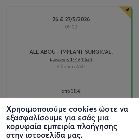
26 & 27/9/2026
09:00
ALL ABOUT IMPLANT SURGICAL.
Εριφύλης 17-19,11634
Αίθουσα ΑΚΟ
από
315€
Χρησιμοποιούμε cookies ώστε να
εξασφαλίσουμε για εσάς μια
Εισιτήρια
κορυφαία εμπειρία πλοήγησης
στην ιστοσελίδα μας.