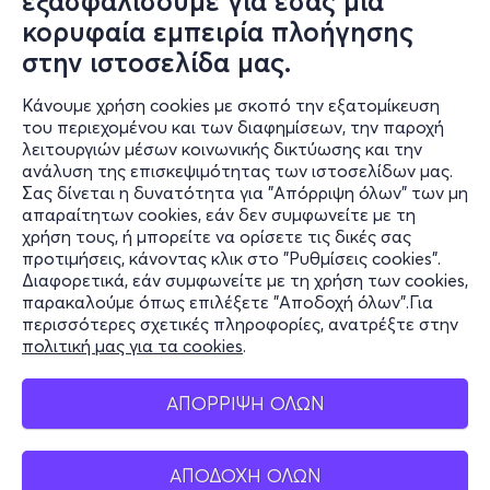
εξασφαλίσουμε για εσάς μια
κορυφαία εμπειρία πλοήγησης
Παρ, 25/9
στην ιστοσελίδα μας.
19:30
Κάνουμε χρήση cookies με σκοπό την εξατομίκευση
του περιεχομένου και των διαφημίσεων, την παροχή
λειτουργιών μέσων κοινωνικής δικτύωσης και την
Professor BRIAN COX: Emergence
ανάλυση της επισκεψιμότητας των ιστοσελίδων μας.
Σας δίνεται η δυνατότητα για "Απόρριψη όλων" των μη
Λεωφ. Βεΐκου 137
απαραίτητων cookies, εάν δεν συμφωνείτε με τη
CHRISTMAS THEATER - Γαλάτσι, Αττική
χρήση τους, ή μπορείτε να ορίσετε τις δικές σας
προτιμήσεις, κάνοντας κλικ στο "Ρυθμίσεις cookies".
Διαφορετικά, εάν συμφωνείτε με τη χρήση των cookies,
παρακαλούμε όπως επιλέξετε "Αποδοχή όλων".Για
από
31€
περισσότερες σχετικές πληροφορίες, ανατρέξτε στην
πολιτική μας για τα cookies
.
ΑΠΟΡΡΙΨΗ ΟΛΩΝ
Εισιτήρια
ΑΠΟΔΟΧΗ ΟΛΩΝ