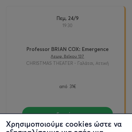
Πεμ, 24/9
19:30
Professor BRIAN COX: Emergence
Λεωφ. Βεΐκου 137
CHRISTMAS THEATER - Γαλάτσι, Αττική
από
31€
Εισιτήρια
Χρησιμοποιούμε cookies ώστε να