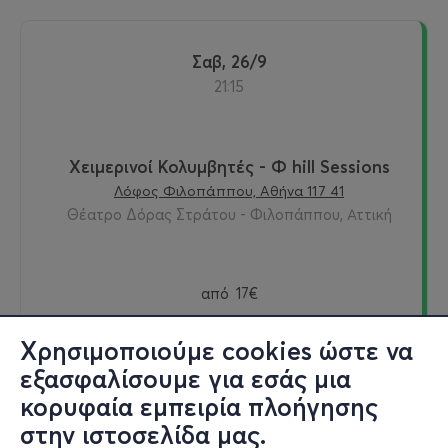
Σαβ, 26/9
21:15
Χειμερινοί Κολυμβητές - Φ hill Sessions
Λόφος Φιλοπάππου, Αθήνα 117 41
Θέατρο Δόρας Στράτου - Φιλοπάππου, Αττική
από
17€
Χρησιμοποιούμε cookies ώστε να
εξασφαλίσουμε για εσάς μια
Εισιτήρια
κορυφαία εμπειρία πλοήγησης
στην ιστοσελίδα μας.