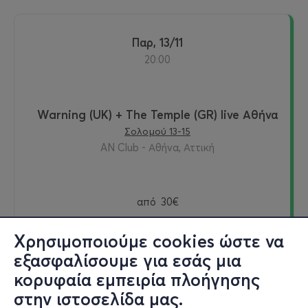
Παρ, 13/11
20:00
Warning (UK) + The Temple (GR) live Αθήνα
Σολομού 13-15
AN Club - Αθήνα, Αττική
από
30€
Χρησιμοποιούμε cookies ώστε να
εξασφαλίσουμε για εσάς μια
Εισιτήρια
κορυφαία εμπειρία πλοήγησης
στην ιστοσελίδα μας.