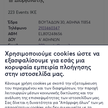
Διοργανωτής
223 Events ΙΚΕ
Έδρα
ΒΟΥΤΑΔΩΝ 30, ΑΘΗΝΑ 11854
Τηλέφωνο
2103460347
ΑΦΜ
EL801248656
ΔΟΥ
Α' ΑΘΗΝΩΝ
Email
223events@gmail.com
Χρησιμοποιούμε cookies ώστε να
εξασφαλίσουμε για εσάς μια
κορυφαία εμπειρία πλοήγησης
Τετ, 11/11
στην ιστοσελίδα μας.
21:30
Κάνουμε χρήση cookies με σκοπό την εξατομίκευση
του περιεχομένου και των διαφημίσεων, την παροχή
λειτουργιών μέσων κοινωνικής δικτύωσης και την
VAPORS OF MORPHINE live in Athens
ανάλυση της επισκεψιμότητας των ιστοσελίδων μας.
Σας δίνεται η δυνατότητα για "Απόρριψη όλων" των μη
Βουτάδων 32-34
απαραίτητων cookies, εάν δεν συμφωνείτε με τη