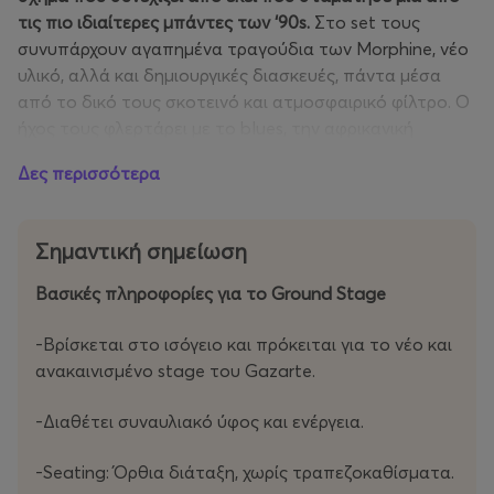
τις πιο ιδιαίτερες μπάντες των ‘90s.
Στο set τους
συνυπάρχουν αγαπημένα τραγούδια των Morphine, νέο
υλικό, αλλά και δημιουργικές διασκευές, πάντα μέσα
από το δικό τους σκοτεινό και ατμοσφαιρικό φίλτρο. Ο
ήχος τους φλερτάρει με το blues, την αφρικανική
μουσική, το jazz feeling και το δικό τους “low rock” ύφος
Δες περισσότερα
που σημάδεψε μια ολόκληρη εποχή.
Η σημερινή σύνθεση περιλαμβάνει τους Dana Colley,
Σημαντική σημείωση
Jeremy Lyons και Tom Arey, ενώ το πιο πρόσφατο
άλμπουμ τους, “Fear & Fantasy”, επιβεβαίωσε πως η
Βασικές πληροφορίες για το Ground Stage
μπάντα δεν λειτουργεί απλώς ως φόρος τιμής στους
Morphine, αλλά ως μια σύγχρονη δημιουργική συνέχεια
-Bρίσκεται στο ισόγειο και πρόκειται για τo νέο και
με δική της ταυτότητα και αστείρευτη έμπνευση. Με
ανακαινισμένο stage του Gazarte.
όπλα τους την εμπειρία και την μουσική αξία, οι Vapors
of Morphine παραμένουν ένα live act που ξεχωρίζει από
-Διαθέτει συναυλιακό ύφος και ενέργεια.
τον σωρό.
-Seating: Όρθια διάταξη, χωρίς τραπεζοκαθίσματα.