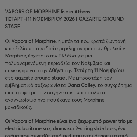
VAPORS OF MORPHINE live in Athens
ΤΕΤΑΡΤΗ 11 ΝΟΕΜΒΡΙΟΥ 2026 | GAZARTE GROUND
STAGE
Οι
Vapors of Morphine
, η μπάντα που κρατά ζωντανή
και εξελίσσει την ιδιαίτερη κληρονομιά των θρυλικών
Morphine
, έρχεται στην Ελλάδα για μια
πολυαναμενόμενη περιοδεία τον Νοέμβριο και
συγκεκριμενα στην
Αθήνα
την
Τετάρτη 11 Νοεμβρίου
στο
gazarte ground stage
. Με μπροστάρη τον
εμβληματικό σαξοφωνίστα
Dana Colley
, το συγκρότημα
επιστρέφει με τον σαγηνευτικό και απόλυτα
αναγνωρίσιμο ήχο που έκανε τους Morphine
μοναδικούς.
Οι Vapors of Morphine είναι ένα ξεχωριστό power trio με
electric baritone sax, drums και 2-string slide bass, ένα
σχήμα που συνεχίζει από εκεί που σταμάτησε μια από