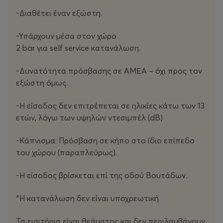
Τον Νοέμβριο, το ελληνικό κοινό θα έχει την ευκαιρία να
ζήσει από κοντά μια σπάνια μουσική εμπειρία: τον
-Διαθέτει έναν εξώστη.
κόσμο των Morphine να αναπνέει ξανά, μέσα από μια
μπάντα που ξέρει πώς να τιμά το παρελθόν και να
-Υπάρχουν μέσα στον χώρο
κοιτά μπροστά. Για όσους αγάπησαν εκείνον τον ήχο,
2 bar για self service κατανάλωση.
αλλά και για όσους θέλουν να τον ανακαλύψουν τώρα,
-Δυνατότητα πρόσβασης σε ΑΜΕΑ – όχι προς τον
αυτή η περιοδεία δεν χάνεται!
εξώστη όμως.
Τιμές εισιτηρίων:
-Η είσοδος δεν επιτρέπεται σε ηλικίες κάτω των 13
Προπώληση: 25€
ετών, λόγω των υψηλών ντεσιμπέλ (dB)
Ταμείο: 30€
-Κάπνισμα: Πρόσβαση σε κήπο στο ίδιο επίπεδο
Ώρα προσέλευσης: 20:30
του χώρου (παραπλεύρως).
Ώρα έναρξης: 21:30
-Η είσοδος βρίσκεται επί της οδού Βουτάδων.
Παραγωγή: Gazarte, 223 Events
*H κατανάλωση δεν είναι υποχρεωτική
Τα εισιτήρια είναι θεάματος και δεν περιλαμβάνουν