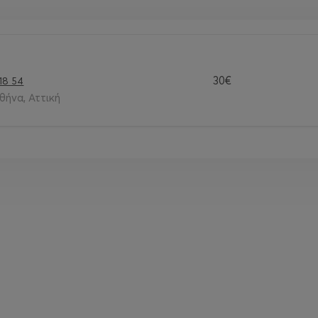
30€
118 54
θήνα, Αττική