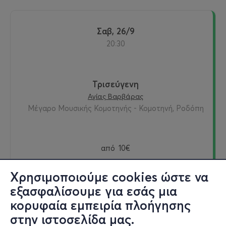
Σαβ, 26/9
20:30
Τρισεύγενη
Αγίας Βαρβάρας
Μέγαρο Μουσικής Κομοτηνής - Κομοτηνή, Ροδόπη
από
10€
Χρησιμοποιούμε cookies ώστε να
εξασφαλίσουμε για εσάς μια
Εισιτήρια
κορυφαία εμπειρία πλοήγησης
στην ιστοσελίδα μας.