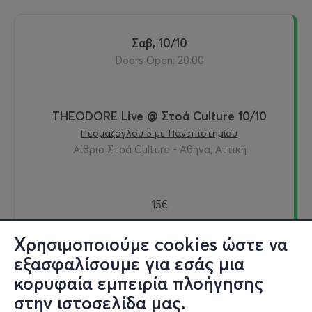
Σαβ, 10/10
Doors Open: 20:00
THEODORE Live @ Στοά Culture 10/10
Πεσμαζόγλου 5 με Πανεπιστημίου
Αίθριο Στοά Culture - Αθήνα, Αττική
15€
Χρησιμοποιούμε cookies ώστε να
εξασφαλίσουμε για εσάς μια
Εισιτήρια
κορυφαία εμπειρία πλοήγησης
στην ιστοσελίδα μας.