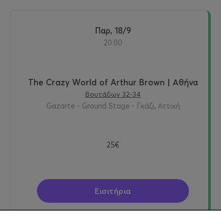
Παρ, 18/9
20:00
The Crazy World of Arthur Brown | Αθήνα
Βουτάδων 32-34
Gazarte - Ground Stage - Γκάζι, Αττική
25€
Εισιτήρια