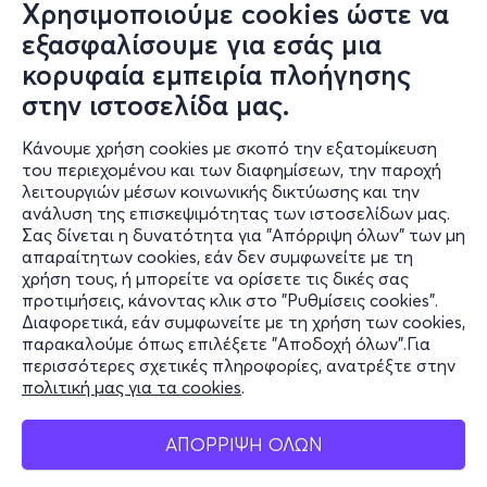
Χρησιμοποιούμε cookies ώστε να
εξασφαλίσουμε για εσάς μια
Σαβ, 19/9
κορυφαία εμπειρία πλοήγησης
20:00
στην ιστοσελίδα μας.
Κάνουμε χρήση cookies με σκοπό την εξατομίκευση
The Crazy World of Arthur Brown |
του περιεχομένου και των διαφημίσεων, την παροχή
Θεσσαλονίκη
λειτουργιών μέσων κοινωνικής δικτύωσης και την
ανάλυση της επισκεψιμότητας των ιστοσελίδων μας.
Λεωφ. 3ης Σεπτεμβρίου 3, 54636
Σας δίνεται η δυνατότητα για "Απόρριψη όλων" των μη
WE, Πολυχώρος Πολιτισμού & Αθλητισμού -
απαραίτητων cookies, εάν δεν συμφωνείτε με τη
Θεσσαλονίκη
χρήση τους, ή μπορείτε να ορίσετε τις δικές σας
προτιμήσεις, κάνοντας κλικ στο "Ρυθμίσεις cookies".
Διαφορετικά, εάν συμφωνείτε με τη χρήση των cookies,
παρακαλούμε όπως επιλέξετε "Αποδοχή όλων".Για
25€
περισσότερες σχετικές πληροφορίες, ανατρέξτε στην
πολιτική μας για τα cookies
.
ΑΠΟΡΡΙΨΗ ΟΛΩΝ
Εισιτήρια