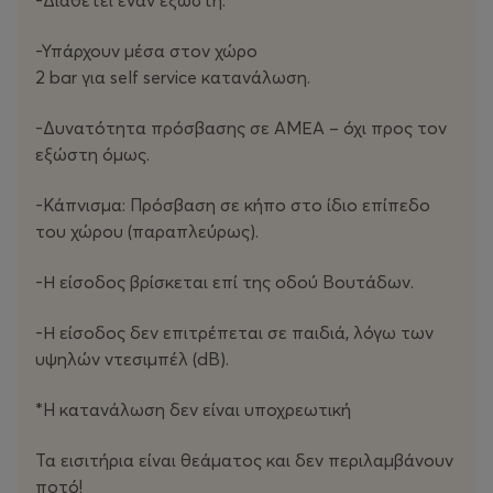
-Διαθέτει έναν εξώστη.
και την Αυστραλία, καθώς και περιοδείες στο πλευρό
καλλιτεχνών όπως
girl
in
red
,
St
.
Vincent
και
Ruel
, οι
-Υπάρχουν μέσα στον χώρο
Telenova έχουν εδραιωθεί ως ένα από τα πιο φρέσκα
2 bar για self service κατανάλωση.
και πολυσυζητημένα ονόματα της παγκόσμιας
εναλλακτικής ποπ σκηνής.
-Δυνατότητα πρόσβασης σε ΑΜΕΑ – όχι προς τον
εξώστη όμως.
Το
The
Warning
τους βρίσκει στην πλέον ώριμη και
σκοτεινή φάση τους, εξερευνώντας τα όρια μεταξύ της
-Κάπνισμα: Πρόσβαση σε κήπο στο ίδιο επίπεδο
ομορφιάς και της απειλής, του ονείρου και της
του χώρου (παραπλεύρως).
πραγματικότητας, με το lead single
“
The
Deep
”
να
-Η είσοδος βρίσκεται επί της οδού Βουτάδων.
προϊδεάζει για ένα ταξίδι γεμάτο μυστήριο και
συναισθηματική ένταση!
-Η είσοδος δεν επιτρέπεται σε παιδιά, λόγω των
υψηλών ντεσιμπέλ (dB).
Εισιτήρια:
Προπώληση:
22€
*H κατανάλωση δεν είναι υποχρεωτική
Ταμείο:
25€
Τα εισιτήρια είναι θεάματος και δεν περιλαμβάνουν
Ώρα προσεύλευσης:
20:30
ποτό!