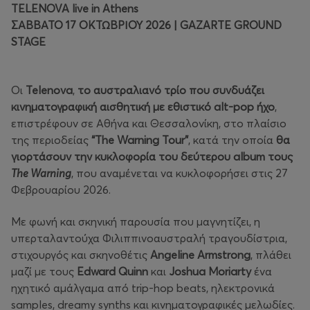
TELENOVA live in Athens
ΣΑΒΒΑΤΟ 17 ΟΚΤΩΒΡΙΟΥ 2026
| GAZARTE GROUND
STAGE
Οι
Telenova
,
το αυστραλιανό τρίο που συνδυάζει
κινηματογραφική αισθητική με εθιστικό alt-pop ήχο
,
επιστρέφουν σε Αθήνα και Θεσσαλονίκη, στο πλαίσιο
της περιοδείας
“
The
Warning
Tour
”
, κατά την οποία
θα
γιορτάσουν την κυκλοφορία του δεύτερου album τους
The
Warning
, που αναμένεται να κυκλοφορήσει στις 27
Φεβρουαρίου 2026.
Με φωνή και σκηνική παρουσία που μαγνητίζει, η
υπερταλαντούχα Φιλιππινοαυστραλή τραγουδίστρια,
στιχουργός και σκηνοθέτις
Angeline
Armstrong
, πλάθει
μαζί με τους
Edward
Quinn
και
Joshua
Moriarty
ένα
ηχητικό αμάλγαμα από trip-hop beats, ηλεκτρονικά
samples, dreamy synths και κινηματογραφικές μελωδίες.