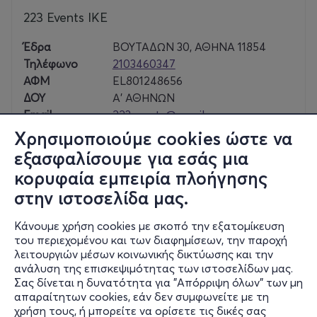
223 Events ΙΚΕ
Έδρα
ΒΟΥΤΑΔΩΝ 30, ΑΘΗΝΑ 11854
Τηλέφωνο
2103460347
ΑΦΜ
EL801248656
ΔΟΥ
Α' ΑΘΗΝΩΝ
Email
223events@gmail.com
Χρησιμοποιούμε cookies ώστε να
εξασφαλίσουμε για εσάς μια
κορυφαία εμπειρία πλοήγησης
Σαβ, 17/10
στην ιστοσελίδα μας.
21:30
Κάνουμε χρήση cookies με σκοπό την εξατομίκευση
του περιεχομένου και των διαφημίσεων, την παροχή
λειτουργιών μέσων κοινωνικής δικτύωσης και την
TELENOVA live in Athens
ανάλυση της επισκεψιμότητας των ιστοσελίδων μας.
Σας δίνεται η δυνατότητα για "Απόρριψη όλων" των μη
Βουτάδων 32-34
απαραίτητων cookies, εάν δεν συμφωνείτε με τη
Gazarte - Ground Stage - Γκάζι, Αττική
χρήση τους, ή μπορείτε να ορίσετε τις δικές σας