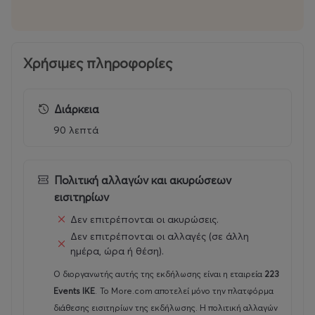
Ώρα έναρξης:
21:30
Παραγωγή:
Gazarte, 223 Events
Χρήσιμες πληροφορίες
Διάρκεια
90 λεπτά
Πολιτική αλλαγών και ακυρώσεων
εισιτηρίων
Δεν επιτρέπονται οι ακυρώσεις.
Δεν επιτρέπονται οι αλλαγές (σε άλλη
ημέρα, ώρα ή θέση).
Ο διοργανωτής αυτής της εκδήλωσης είναι η εταιρεία
223
Events ΙΚΕ
.
Το More.com αποτελεί μόνο την πλατφόρμα
διάθεσης εισιτηρίων της εκδήλωσης. Η πολιτική αλλαγών