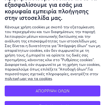
εξασφαλίσουμε για εσάς μια
ΣΤΑΥΡΟΣ ΞΑΡΧΑΚΟΣ
κορυφαία εμπειρία πλοήγησης
στην ιστοσελίδα μας.
ΤΑΞΙΔΙ ΣΤΟ ΦΩΣ
Σαβ, 5/9
Κάνουμε χρήση cookies με σκοπό την εξατομίκευση
21:00
Σάββατο 5 Σεπτεμβρίου Δημοτικό Θέατρο Λυκαβηττού
του περιεχομένου και των διαφημίσεων, την παροχή
λειτουργιών μέσων κοινωνικής δικτύωσης και την
Ερμηνεύουν: Γιάννης Κότσιρας Ηρώ Σαΐα
ανάλυση της επισκεψιμότητας των ιστοσελίδων μας.
Σας δίνεται η δυνατότητα για "Απόρριψη όλων" των μη
Ταξίδι στο φως
απαραίτητων cookies, εάν δεν συμφωνείτε με τη
Μουσική διεύθυνση: Σταύρος Ξαρχάκος
Δημοτικό Θέατρο Λυκαβηττού - Λυκαβηττός, Αττική
χρήση τους, ή μπορείτε να ορίσετε τις δικές σας
προτιμήσεις, κάνοντας κλικ στο "Ρυθμίσεις cookies".
Διαφορετικά, εάν συμφωνείτε με τη χρήση των cookies,
παρακαλούμε όπως επιλέξετε "Αποδοχή όλων".Για
από
0€
περισσότερες σχετικές πληροφορίες, ανατρέξτε στην
πολιτική μας για τα cookies
.
ΑΠΟΡΡΙΨΗ ΟΛΩΝ
Εισιτήρια