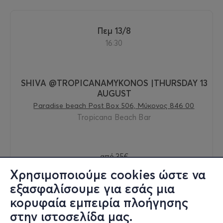
Πεμ 13/8
16:30
SHIVA @TROPICANAMYKONOS |THURSDAY 13
AUGUST
Paradise beach Post Box 506, Μύκονος 846 00
Tropicana Beach Bar
από
35€
Χρησιμοποιούμε cookies ώστε να
εξασφαλίσουμε για εσάς μια
κορυφαία εμπειρία πλοήγησης
Εισιτήρια
στην ιστοσελίδα μας.