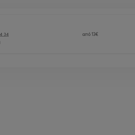
από
13€
4 34
ή