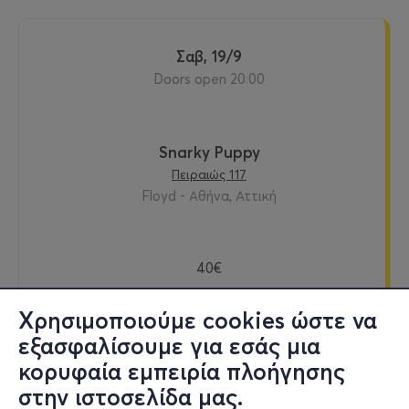
Σαβ, 19/9
Doors open 20:00
Snarky Puppy
Πειραιώς 117
Floyd - Αθήνα, Αττική
40€
Χρησιμοποιούμε cookies ώστε να
εξασφαλίσουμε για εσάς μια
Εισιτήρια
κορυφαία εμπειρία πλοήγησης
στην ιστοσελίδα μας.