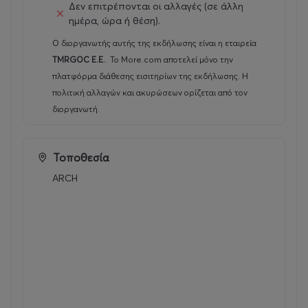
Δεν επιτρέπονται οι αλλαγές (σε άλλη
29, Ταύρος, 177 78)
ημέρα, ώρα ή θέση).
Προπώληση εισιτηρίων στο more.com και στο δίκτυο
Ο διοργανωτής αυτής της εκδήλωσης είναι η εταιρεία
καταστημάτων του.
TMRGOC E.E.
.
Το More.com αποτελεί μόνο την
πλατφόρμα διάθεσης εισιτηρίων της εκδήλωσης. Η
πολιτική αλλαγών και ακυρώσεων ορίζεται από τον
διοργανωτή.
Τοποθεσία
ARCH