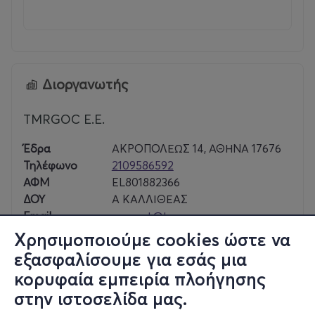
Διοργανωτής
TMRGOC E.E.
Έδρα
ΑΚΡΟΠΟΛΕΩΣ 14, ΑΘΗΝΑ 17676
Τηλέφωνο
2109586592
ΑΦΜ
EL801882366
ΔΟΥ
Α ΚΑΛΛΙΘΕΑΣ
Email
support@tmrgoc.com
Χρησιμοποιούμε cookies ώστε να
εξασφαλίσουμε για εσάς μια
κορυφαία εμπειρία πλοήγησης
Παρ, 25/9
στην ιστοσελίδα μας.
21:00