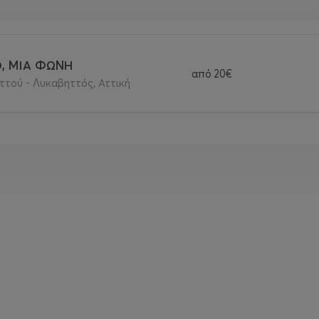
Ο, ΜΙΑ ΦΩΝΗ
από
20€
τού - Λυκαβηττός, Αττική