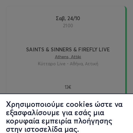
Σαβ, 24/10
21:00
SAINTS & SINNERS & FIREFLY LIVE
Athens, Attiki
Κύτταρο Live - Αθήνα, Αττική
13€
Χρησιμοποιούμε cookies ώστε να
εξασφαλίσουμε για εσάς μια
Εισιτήρια
κορυφαία εμπειρία πλοήγησης
στην ιστοσελίδα μας.