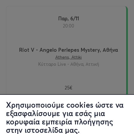
Παρ, 6/11
20:00
Riot V - Angelo Perlepes Mystery, Αθήνα
Athens, Attiki
Κύτταρο Live - Αθήνα, Αττική
25€
Χρησιμοποιούμε cookies ώστε να
εξασφαλίσουμε για εσάς μια
Εισιτήρια
κορυφαία εμπειρία πλοήγησης
στην ιστοσελίδα μας.