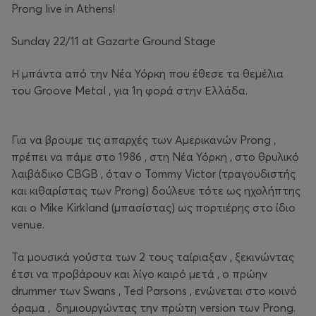
Prong live in Athens!
Sunday 22/11 at Gazarte Ground Stage
Η μπάντα από την Νέα Υόρκη που έθεσε τα θεμέλια
του Groove Metal , για 1η φορά στην Ελλάδα.
Για να βρουμε τις απαρχές των Αμερικανών Prong ,
πρέπει να πάμε στο 1986 , στη Νέα Υόρκη , στο θρυλικό
λαιβάδικο CBGB , όταν ο Tommy Victor (τραγουδιστής
και κιθαρίστας των Prong) δούλευε τότε ως ηχολήπτης
και ο Mike Kirkland (μπασίστας) ως πορτιέρης στο ίδιο
venue.
Τα μουσικά γούστα των 2 τους ταίριαξαν , ξεκινώντας
έτσι να προβάρουν και λίγο καιρό μετά , ο πρώην
drummer των Swans , Ted Parsons , ενώνεται στο κοινό
όραμα , δημιουργώντας την πρώτη version των Prong.