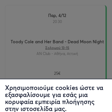
Παρ, 4/12
20:30
Toody Cole and Her Band - Dead Moon Night
Σολομού 13-15
AN Club - Αθήνα, Αττική
25€
Χρησιμοποιούμε cookies ώστε να
εξασφαλίσουμε για εσάς μια
Εισιτήρια
κορυφαία εμπειρία πλοήγησης
στην ιστοσελίδα μας.