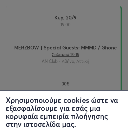
Κυρ, 20/9
19:00
MERZBOW | Special Guests: MMMD / Ghone
Σολομού 13-15
AN Club - Αθήνα, Αττική
30€
Χρησιμοποιούμε cookies ώστε να
εξασφαλίσουμε για εσάς μια
Εισιτήρια
κορυφαία εμπειρία πλοήγησης
στην ιστοσελίδα μας.