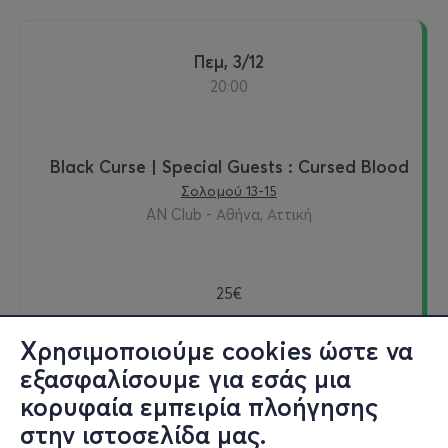
Πεμ, 3/12
20:00
Black Curse | Special Guests : Cursed Blood
Σολομού 13-15
AN Club - Αθήνα, Αττική
25€
Χρησιμοποιούμε cookies ώστε να
εξασφαλίσουμε για εσάς μια
Εισιτήρια
κορυφαία εμπειρία πλοήγησης
στην ιστοσελίδα μας.